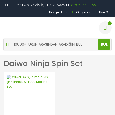
TELEFONLA SİPARİŞ İÇİN BİZİ ARAYIN :
0 262 344 39 77
Hoşgeldiniz
Giriş Yap
Üye Ol
BUL
Daiwa Ninja Spin Set