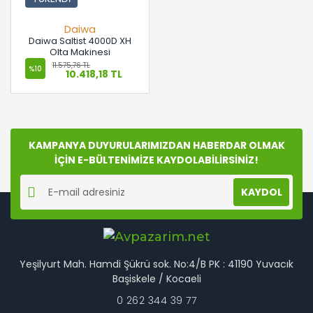
Daiwa
Daiwa Saltist 4000D XH
Olta Makinesi
11.575,76 TL
%10
10.418,18 TL
KAMPANYA DUYURULARIMIZDAN HABERDAR OLMAK
İÇİN E-BÜLTENİMİZE KAYDOLABİLİRSİNİZ!
KAYDOL
Yeşilyurt Mah. Hamdi Şükrü sok. No:4/B PK : 41190 Yuvacık
Başiskele / Kocaeli
0 262 344 39 77