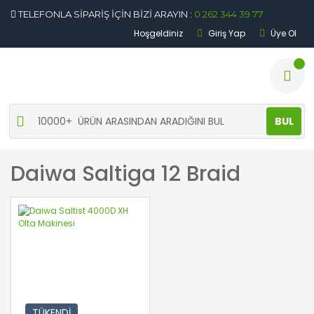
TELEFONLA SİPARİŞ İÇİN BİZİ ARAYIN :
0 262 344 39 77
Hoşgeldiniz
Giriş Yap
Üye Ol
BUL
Daiwa Saltiga 12 Braid
TÜKENDİ