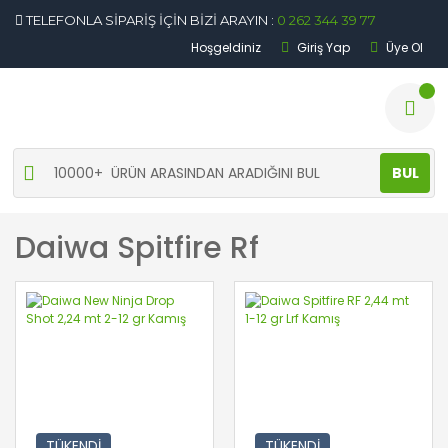
TELEFONLA SİPARİŞ İÇİN BİZİ ARAYIN :
0 262 344 39 77
Hoşgeldiniz
Giriş Yap
Üye Ol
BUL
Daiwa Spitfire Rf
TÜKENDİ
TÜKENDİ