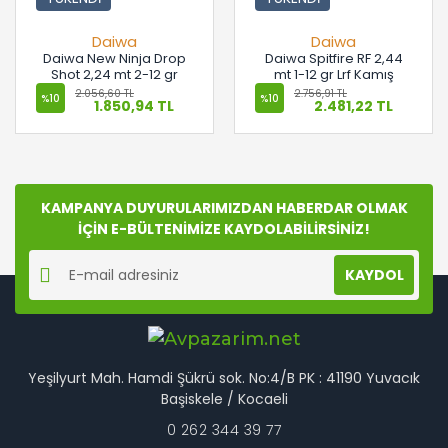
Daiwa
Daiwa
Daiwa New Ninja Drop
Daiwa Spitfire RF 2,44
Shot 2,24 mt 2-12 gr
mt 1-12 gr Lrf Kamış
Kamış
2.056,60 TL
2.756,91 TL
%10
%10
1.850,94 TL
2.481,22 TL
KAMPANYA DUYURULARIMIZDAN HABERDAR OLMAK
İÇİN E-BÜLTENİMİZE KAYDOLABİLİRSİNİZ!
KAYDOL
Yeşilyurt Mah. Hamdi Şükrü sok. No:4/B PK : 41190 Yuvacık
Başiskele / Kocaeli
0 262 344 39 77