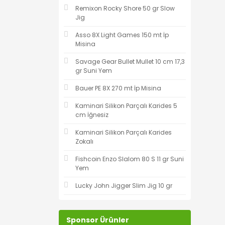
Remixon Rocky Shore 50 gr Slow
Jig
Asso 8X Light Games 150 mt İp
Misina
Savage Gear Bullet Mullet 10 cm 17,3
gr Suni Yem
Bauer PE 8X 270 mt İp Misina
Kaminari Silikon Parçalı Karides 5
cm İğnesiz
Kaminari Silikon Parçalı Karides
Zokalı
Fishcoin Enzo Slalom 80 S 11 gr Suni
Yem
Lucky John Jigger Slim Jig 10 gr
Sponsor Ürünler