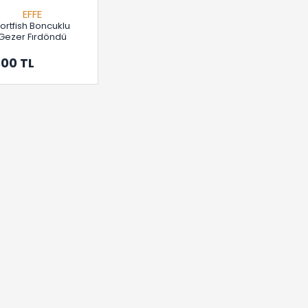
EFFE
ortfish Boncuklu
Gezer Fırdöndü
,00 TL