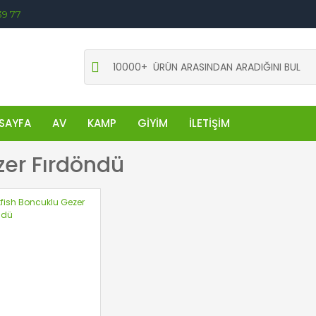
39 77
SAYFA
AV
KAMP
GİYİM
İLETİŞİM
er Fırdöndü