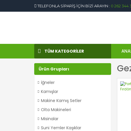
TELEFONLA SİPARİŞ İÇİN BİZİ ARAYIN :
0 262 344 
ANA
TÜM KATEGORİLER
Gez
Ürün Grupları
İğneler
Kamışlar
Makine Kamış Setler
Olta Makineleri
Misinalar
Suni Yemler Kaşıklar