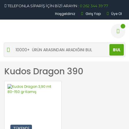
TELEFONLA SİPARİŞ İÇİN BİZİ ARAYIN :
0 262 344 39 77
Hoşgeldiniz
Giriş Yap
Üye Ol
BUL
Kudos Dragon 390
TÜKENDİ