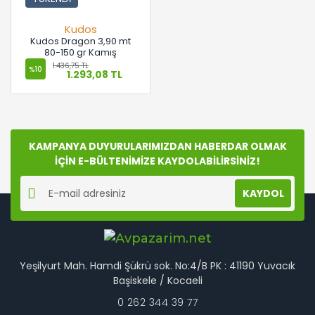
Kudos
Kudos Dragon 3,90 mt
80-150 gr Kamış
1.436,75 TL
%10
1.293,08 TL
KAMPANYA DUYURULARIMIZDAN HABERDAR OLMAK
İÇİN E-BÜLTENİMİZE KAYDOLABİLİRSİNİZ!
KAYDOL
Yeşilyurt Mah. Hamdi Şükrü sok. No:4/B PK : 41190 Yuvacık
Başiskele / Kocaeli
0 262 344 39 77