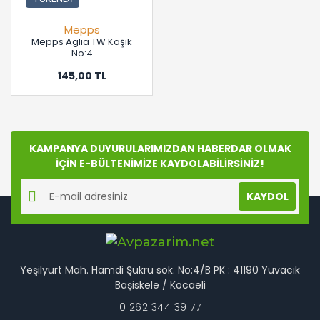
Mepps
Mepps Aglia TW Kaşık
No:4
145,00 TL
KAMPANYA DUYURULARIMIZDAN HABERDAR OLMAK
İÇİN E-BÜLTENİMİZE KAYDOLABİLİRSİNİZ!
KAYDOL
Yeşilyurt Mah. Hamdi Şükrü sok. No:4/B PK : 41190 Yuvacık
Başiskele / Kocaeli
0 262 344 39 77