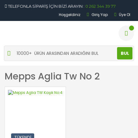
TELEFONLA SİPARİŞ İÇİN BİZİ ARAYIN :
0 262 344 39 77
Hoşgeldiniz
Giriş Yap
Üye Ol
BUL
Mepps Aglia Tw No 2
TÜKENDİ