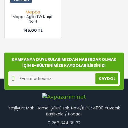
Mepps
Mepps Aglia TW Kaşık
No:4
145,00 TL
KAMPANYA DUYURULARIMIZDAN HABERDAR OLMAK
İÇİN E-BÜLTENİMİZE KAYDOLABİLİRSİNİZ!
KAYDOL
Yeşilyurt Mah. Hamdi Şükrü sok. No:4/B PK : 41190 Yuvacık
Başiskele / Kocaeli
0 262 344 39 77