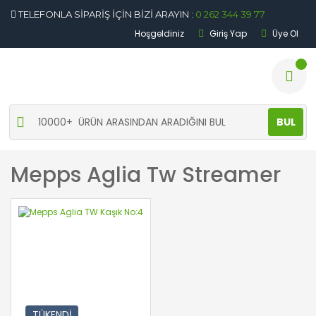
TELEFONLA SİPARİŞ İÇİN BİZİ ARAYIN :
0 262 344 39 77
Hoşgeldiniz
Giriş Yap
Üye Ol
BUL
Mepps Aglia Tw Streamer
TÜKENDİ