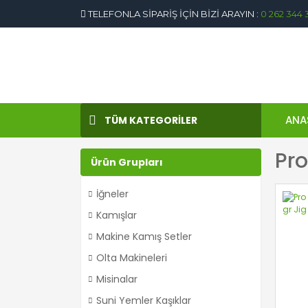
TELEFONLA SİPARİŞ İÇİN BİZİ ARAYIN :
0 262 344 
ANA
TÜM KATEGORİLER
Pro
Ürün Grupları
İğneler
Kamışlar
Makine Kamış Setler
Olta Makineleri
Misinalar
Suni Yemler Kaşıklar