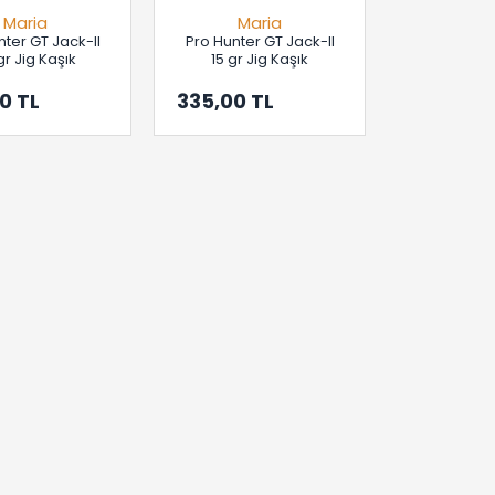
Maria
Maria
nter GT Jack-II
Pro Hunter GT Jack-II
gr Jig Kaşık
15 gr Jig Kaşık
0 TL
335,00 TL