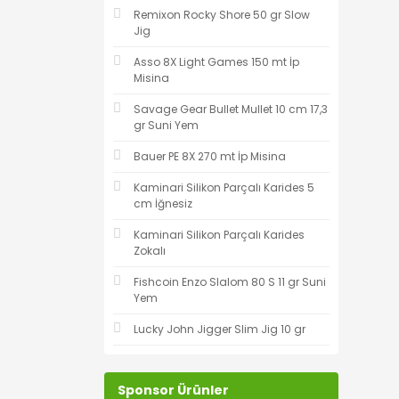
Remixon Rocky Shore 50 gr Slow
Jig
Asso 8X Light Games 150 mt İp
Misina
Savage Gear Bullet Mullet 10 cm 17,3
gr Suni Yem
Bauer PE 8X 270 mt İp Misina
Kaminari Silikon Parçalı Karides 5
cm İğnesiz
Kaminari Silikon Parçalı Karides
Zokalı
Fishcoin Enzo Slalom 80 S 11 gr Suni
Yem
Lucky John Jigger Slim Jig 10 gr
Sponsor Ürünler