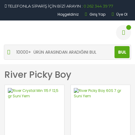
TELEFONLA SİPARİŞ İÇİN BİZİ ARAYIN :
0 262 344 39 77
Hoşgeldiniz
Giriş Yap
Üye Ol
BUL
River Picky Boy