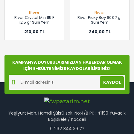
River
River
River Crystal Min 115 F
River Picky Boy 60S 7 gr
12,5 gr Suni Yem
Suni Yem
210,00 TL
240,00 TL
KAMPANYA DUYURULARIMIZDAN HABERDAR OLMAK
İÇİN E-BÜLTENİMİZE KAYDOLABİLİRSİNİZ!
KAYDOL
Yeşilyurt Mah. Hamdi Şükrü sok. No:4/B PK : 41190 Yuvacık
Başiskele / Kocaeli
0 262 344 39 77