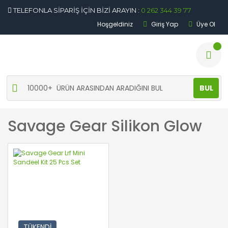
TELEFONLA SİPARİŞ İÇİN BİZİ ARAYIN :
0 262 344 39 77
Hoşgeldiniz
Giriş Yap
Üye Ol
BUL
Savage Gear Silikon Glow
TÜKENDİ