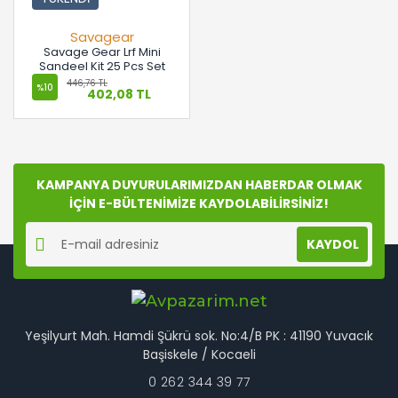
Savagear
Savage Gear Lrf Mini
Sandeel Kit 25 Pcs Set
446,76 TL
%10
402,08 TL
KAMPANYA DUYURULARIMIZDAN HABERDAR OLMAK
İÇİN E-BÜLTENİMİZE KAYDOLABİLİRSİNİZ!
KAYDOL
Yeşilyurt Mah. Hamdi Şükrü sok. No:4/B PK : 41190 Yuvacık
Başiskele / Kocaeli
0 262 344 39 77