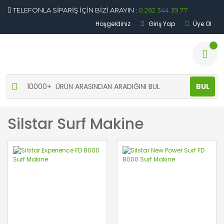
TELEFONLA SİPARİŞ İÇİN BİZİ ARAYIN :
0 262 344 39 77
Hoşgeldiniz
Giriş Yap
Üye Ol
BUL
Silstar Surf Makine