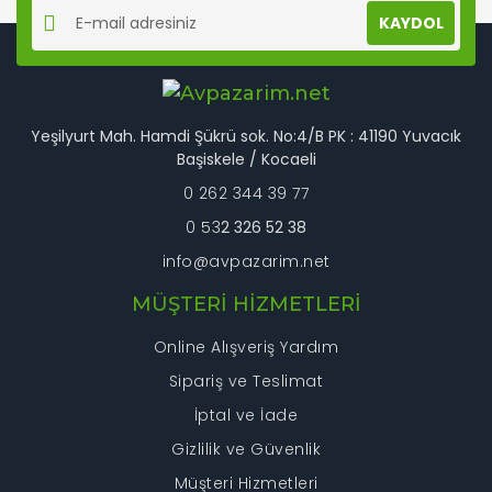
KAYDOL
Yeşilyurt Mah. Hamdi Şükrü sok. No:4/B PK : 41190 Yuvacık
Başiskele / Kocaeli
0 262 344 39 77
0 53
2 326 52 38
info@avpazarim.net
MÜŞTERİ HİZMETLERİ
Online Alışveriş Yardım
Sipariş ve Teslimat
İptal ve İade
Gizlilik ve Güvenlik
Müşteri Hizmetleri