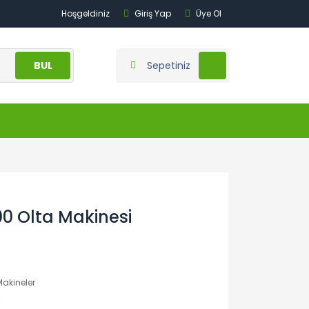
Hoşgeldiniz
Giriş Yap
Üye Ol
BUL
Sepetiniz
0 Olta Makinesi
Makineler