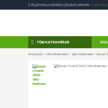
TELEFONLA SİPARİŞ İÇİN BİZİ ARAYIN :
0 262 344 
ANA
TÜM KATEGORİLER
Anasayfa
Olta Makineleri
Spin Makineler
Bauer C