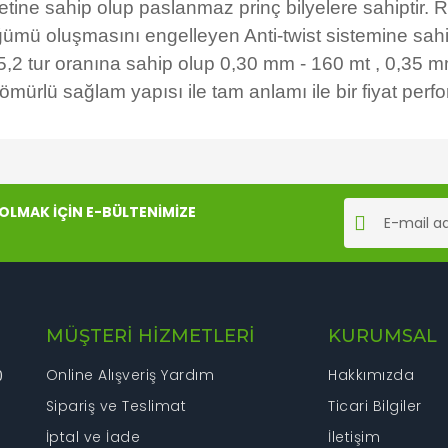
vetine sahip olup paslanmaz prinç bilyelere sahiptir.
ümü oluşmasını engelleyen Anti-twist sistemine sahi
5,2 tur oranına sahip olup 0,30 mm - 160 mt , 0,35
ömürlü sağlam yapısı ile tam anlamı ile bir fiyat per
rında ve diğer konularda yetersiz gördüğünüz noktaları öneri formunu kul
Bu ürüne ilk yorumu siz yapın!
LMAK İÇİN E-BÜLTENİMİZE
iyor.
Yorum Yaz
MÜŞTERİ HİZMETLERİ
KURUMSAL
Online Alışveriş Yardım
Hakkımızda
0
Sipariş ve Teslimat
Ticari Bilgiler
İptal ve İade
İletişim