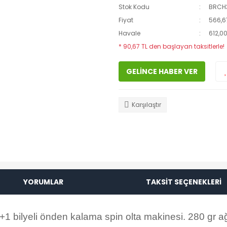
Stok Kodu
BRCH
Fiyat
566,6
Havale
612,00
* 90,67 TL den başlayan taksitlerle!
GELİNCE HABER VER
Karşılaştır
YORUMLAR
TAKSİT SEÇENEKLERİ
1 bilyeli önden kalama spin olta makinesi. 280 gr ağ