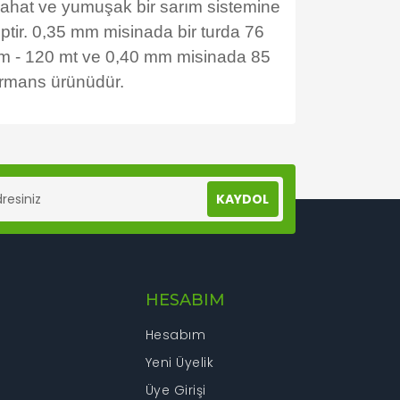
 Rahat ve yumuşak bir sarım sistemine
ptir. 0,35 mm misinada bir turda 76
 mm - 120 mt ve 0,40 mm misinada 85
formans ürünüdür.
lanarak tarafımıza iletebilirsiniz.
KAYDOL
HESABIM
Hesabım
Yeni Üyelik
Üye Girişi