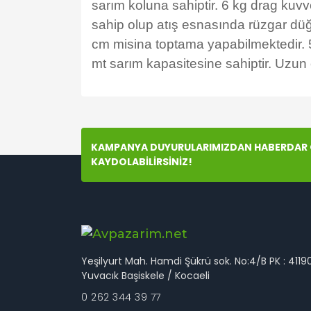
sarım koluna sahiptir. 6 kg drag kuv
sahip olup atış esnasında rüzgar düğ
cm misina toptama yapabilmektedir. 
mt sarım kapasitesine sahiptir. Uzun 
Bu ürünün fiyat bilgisi, resim, ürün açıklamala
Görüş ve önerileriniz için teşekkür ederiz.
KAMPANYA DUYURULARIMIZDAN HABERDAR O
Ürün resmi kalitesiz, bozuk veya görüntülenem
KAYDOLABİLİRSİNİZ!
Ürün açıklamasında eksik bilgiler bulunuyor.
Ürün bilgilerinde hatalar bulunuyor.
Ürün fiyatı diğer sitelerden daha pahalı.
Bu ürüne benzer farklı alternatifler olmalı.
Yeşilyurt Mah. Hamdi Şükrü sok. No:4/B PK : 4119
Yuvacık Başiskele / Kocaeli
0 262 344 39 77