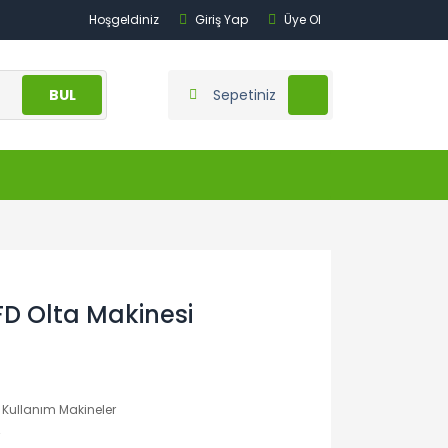
Hoşgeldiniz
Giriş Yap
Üye Ol
BUL
Sepetiniz
FD Olta Makinesi
 Kullanım Makineler