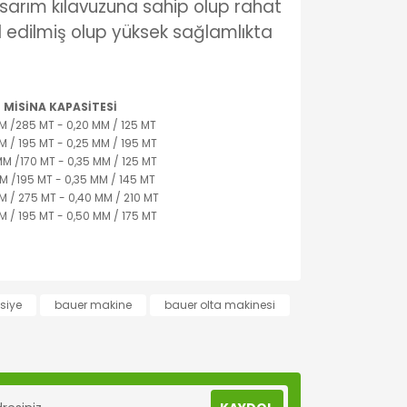
 sarım kılavuzuna sahip olup rahat
edilmiş olup yüksek sağlamlıkta
MİSİNA KAPASİTESİ
M /285 MT - 0,20 MM / 125 MT
M / 195 MT - 0,25 MM / 195 MT
M /170 MT - 0,35 MM / 125 MT
M /195 MT - 0,35 MM / 145 MT
M / 275 MT - 0,40 MM / 210 MT
M / 195 MT - 0,50 MM / 175 MT
lanarak tarafımıza iletebilirsiniz.
siye
bauer makine
bauer olta makinesi