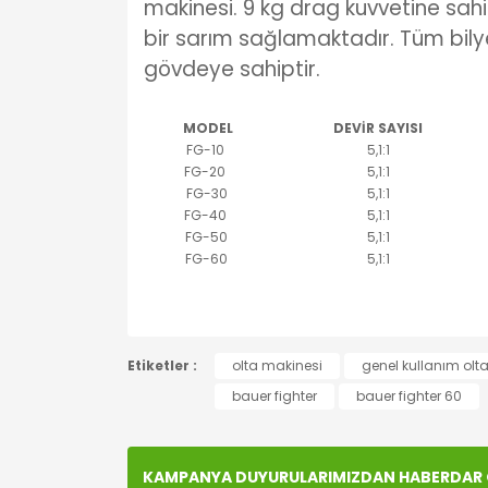
makinesi. 9 kg drag kuvvetine sahi
bir sarım sağlamaktadır. Tüm bil
gövdeye sahiptir.
MODEL
DEVİR SAYISI
FG-10
5,1:1
FG-20
5,1:1
FG-30
5,1:1
FG-40
5,1:1
FG-50
5,1:1
FG-60
5,1:1
Bu ürünün fiyat bilgisi, resim, ürün açıklamala
Etiketler :
Görüş ve önerileriniz için teşekkür ederiz.
olta makinesi
genel kullanım olt
bauer fighter
bauer fighter 60
Ürün resmi kalitesiz, bozuk veya görüntülenem
Ürün açıklamasında eksik bilgiler bulunuyor.
KAMPANYA DUYURULARIMIZDAN HABERDAR O
Ürün bilgilerinde hatalar bulunuyor.