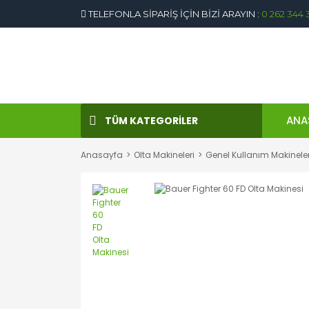
TELEFONLA SİPARİŞ İÇİN BİZİ ARAYIN :
0 262 344 
ANA
TÜM KATEGORİLER
Anasayfa
Olta Makineleri
Genel Kullanım Makinele