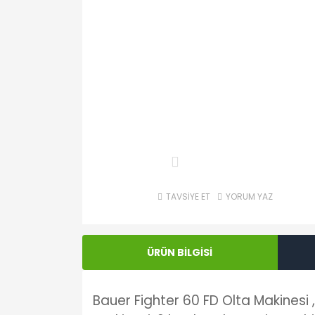
TAVSİYE ET
YORUM YAZ
ÜRÜN BİLGİSİ
Bauer Fighter 60 FD Olta Makinesi 