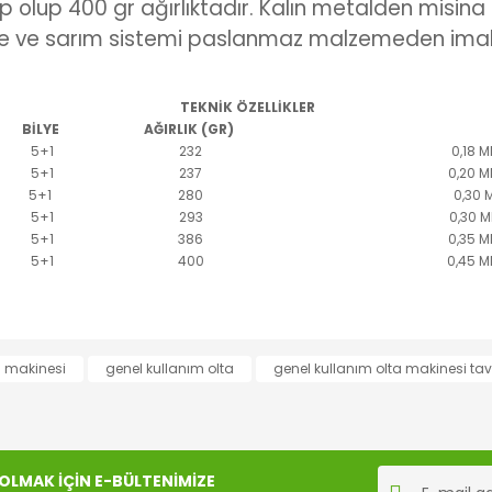
p olup 400 gr ağırlıktadır. Kalın metalden misina
ye ve sarım sistemi paslanmaz malzemeden imal 
TEKNİK ÖZELLİKLER
BİLYE
AĞIRLIK (GR)
5+1
232
0,18 M
5+1
237
0,20 M
5+1
280
0,30 M
5+1
293
0,30 M
5+1
386
0,35 M
5+1
400
0,45 M
rında ve diğer konularda yetersiz gördüğünüz noktaları öneri formunu kul
a makinesi
genel kullanım olta
genel kullanım olta makinesi tav
Bu ürüne ilk yorumu siz yapın!
iyor.
Yorum Yaz
LMAK İÇİN E-BÜLTENİMİZE