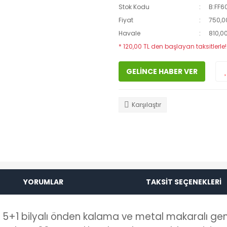
Stok Kodu
B:FF6
Fiyat
750,0
Havale
810,00
* 120,00 TL den başlayan taksitlerle!
GELİNCE HABER VER
Karşılaştır
YORUMLAR
TAKSİT SEÇENEKLERİ
, 5+1 bilyalı önden kalama ve metal makaralı gene