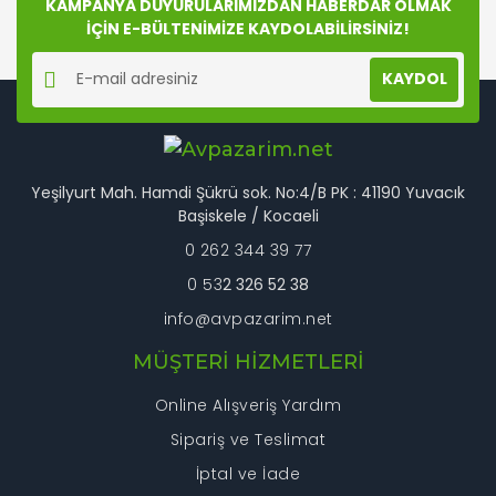
KAMPANYA DUYURULARIMIZDAN HABERDAR OLMAK
Ürün fiyatı diğer sitelerden daha pahalı.
İÇİN E-BÜLTENİMİZE KAYDOLABİLİRSİNİZ!
Bu ürüne benzer farklı alternatifler olmalı.
KAYDOL
Yeşilyurt Mah. Hamdi Şükrü sok. No:4/B PK : 41190 Yuvacık
Gönder
Başiskele / Kocaeli
0 262 344 39 77
0 53
2 326 52 38
info@avpazarim.net
MÜŞTERİ HİZMETLERİ
Online Alışveriş Yardım
Sipariş ve Teslimat
İptal ve İade