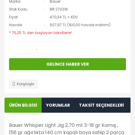
Marka
Bauer
Stok Kodu
BR:270318
Fiyat
470,34 TL + KDV
Havale
507,97 TL (%10,00 havale indirimi)
* 75,25 TL den başlayan taksitlerle!
GELİNCE HABER VER
Karşılaştır
ÜRÜN BİLGİSİ
YORUMLAR
TAKSİT SEÇENEKLERİ
Bauer Whisper Light Jig 2,70 mt 3-18 gr Kamış ,
156 gr ağırlıkta 140 cm kapalı boya sahip 2 parça