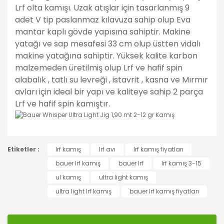
Lrf olta kamışı. Uzak atışlar için tasarlanmış 9
adet V tip paslanmaz kılavuza sahip olup Eva
mantar kaplı gövde yapısına sahiptir. Makine
yatağı ve sap mesafesi 33 cm olup üstten vidalı
makine yatağına sahiptir. Yüksek kalite karbon
malzemeden üretilmiş olup Lrf ve hafif spin
alabalık , tatlı su levreği , istavrit , kasna ve Mırmır
avları için ideal bir yapı ve kaliteye sahip 2 parça
Lrf ve hafif spin kamıştır.
Bu ürünün fiyat bilgisi, resim, ürün açıklamalarında ve
Etiketler :
diğer konularda yetersiz gördüğünüz noktaları öneri
lrf kamış
lrf avı
lrf kamış fiyatları
Bu ürüne ilk yorumu siz yapın!
formunu kullanarak tarafımıza iletebilirsiniz.
bauer lrf kamış
bauer lrf
lrf kamış 3-15
Görüş ve önerileriniz için teşekkür ederiz.
ul kamış
ultra light kamış
Yorum Yaz
ultra light lrf kamış
bauer lrf kamış fiyatları
Ürün resmi kalitesiz, bozuk veya görüntülenemiyor.
Ürün açıklamasında eksik bilgiler bulunuyor.
Ürün bilgilerinde hatalar bulunuyor.