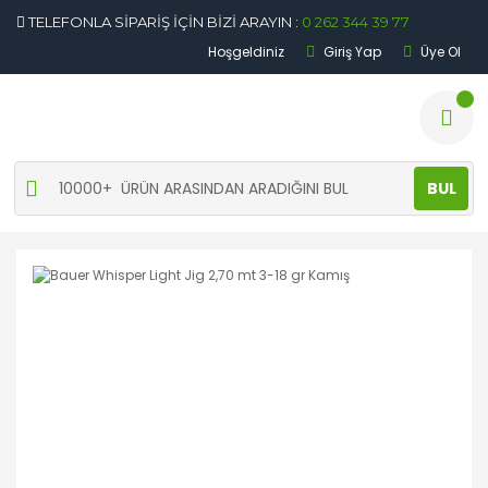
TELEFONLA SİPARİŞ İÇİN BİZİ ARAYIN :
0 262 344 39 77
Hoşgeldiniz
Giriş Yap
Üye Ol
BUL