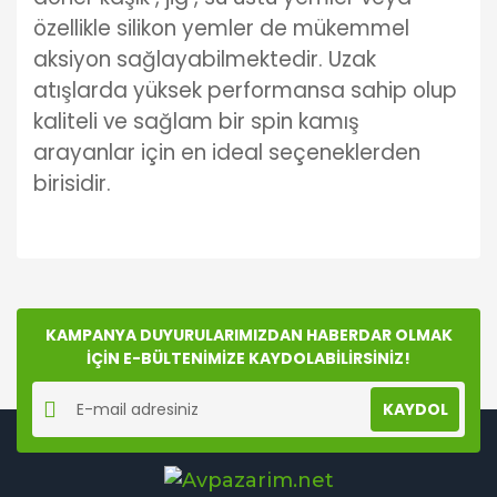
özellikle silikon yemler de mükemmel
aksiyon sağlayabilmektedir. Uzak
atışlarda yüksek performansa sahip olup
kaliteli ve sağlam bir spin kamış
arayanlar için en ideal seçeneklerden
birisidir.
Bu ürünün fiyat bilgisi, resim, ürün açıklamalarında ve
diğer konularda yetersiz gördüğünüz noktaları öneri
Bu ürüne ilk yorumu siz yapın!
formunu kullanarak tarafımıza iletebilirsiniz.
Görüş ve önerileriniz için teşekkür ederiz.
KAMPANYA DUYURULARIMIZDAN HABERDAR OLMAK
İÇİN E-BÜLTENİMİZE KAYDOLABİLİRSİNİZ!
Yorum Yaz
Ürün resmi kalitesiz, bozuk veya görüntülenemiyor.
KAYDOL
Ürün açıklamasında eksik bilgiler bulunuyor.
Ürün bilgilerinde hatalar bulunuyor.
Ürün fiyatı diğer sitelerden daha pahalı.