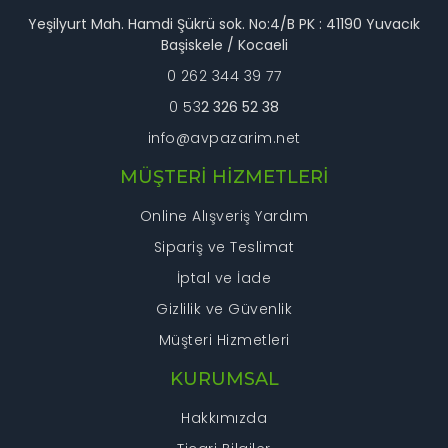
Bu ürüne benzer farklı alternatifler olmalı.
Yeşilyurt Mah. Hamdi Şükrü sok. No:4/B PK : 41190 Yuvacık
Başiskele / Kocaeli
0 262 344 39 77
0 53
2 326 52 38
info@avpazarim.net
Gönder
MÜŞTERİ HİZMETLERİ
Online Alışveriş Yardım
Sipariş ve Teslimat
İptal ve İade
Gizlilik ve Güvenlik
Müşteri Hizmetleri
KURUMSAL
Hakkımızda