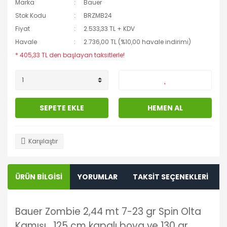
Marka
Bauer
Stok Kodu
BRZMB24
Fiyat
2.533,33 TL + KDV
Havale
2.736,00 TL (%10,00 havale indirimi)
* 405,33 TL den başlayan taksitlerle!
SEPETE EKLE
HEMEN AL
Karşılaştır
ÜRÜN BİLGİSİ
YORUMLAR
TAKSİT SEÇENEKLERİ
Bauer Zombie 2,44 mt 7-23 gr Spin Olta
Kamışı , 125 cm kapalı boya ve 130 gr