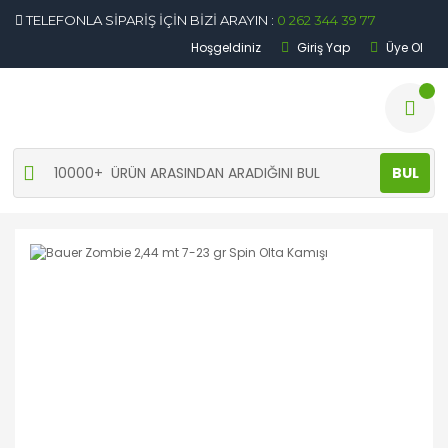
TELEFONLA SİPARİŞ İÇİN BİZİ ARAYIN :
0 262 344 39 77
Hoşgeldiniz
Giriş Yap
Üye Ol
BUL