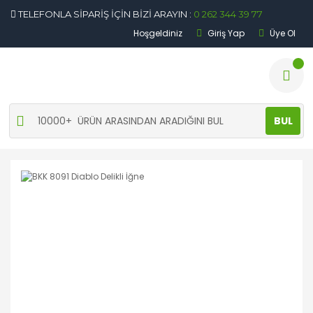
TELEFONLA SİPARİŞ İÇİN BİZİ ARAYIN :
0 262 344 39 77
Hoşgeldiniz
Giriş Yap
Üye Ol
BUL