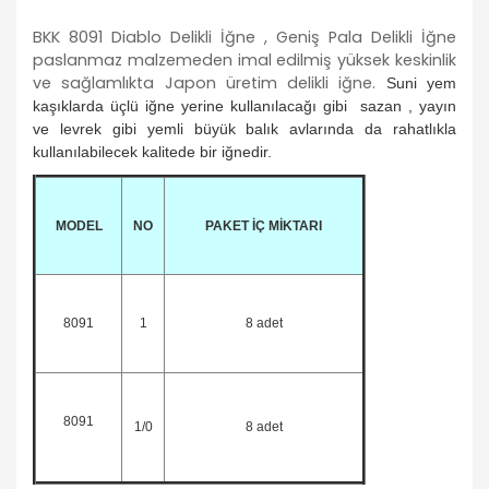
BKK 8091 Diablo Delikli İğne , Geniş Pala Delikli İğne
paslanmaz malzemeden imal edilmiş yüksek keskinlik
ve sağlamlıkta Japon üretim delikli iğne.
Suni yem
kaşıklarda üçlü iğne yerine kullanılacağı gibi sazan , yayın
ve levrek gibi yemli büyük balık avlarında da rahatlıkla
kullanılabilecek kalitede bir iğnedir.
MODEL
NO
PAKET İÇ MİKTARI
8091
1
8 adet
8091
1/0
8 adet