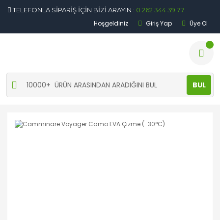
TELEFONLA SİPARİŞ İÇİN BİZİ ARAYIN :
0 262 344 39 77
Hoşgeldiniz
Giriş Yap
Üye Ol
BUL