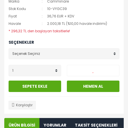
Marka
Camminare
Stok Kodu
10-VYGC39
Fiyat
36,76 EUR + KDV
Havale
2.000,18 TL (%10,00 havale indirimi)
* 296,32 TL den başlayan taksitlerle!
SEÇENEKLER
SEPETE EKLE
HEMEN AL
Karşılaştır
ÜRÜN BİLGİSİ
YORUMLAR
TAKSİT SEÇENEKLERİ