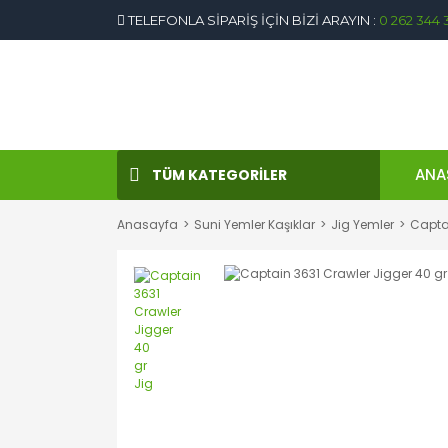
TELEFONLA SİPARİŞ İÇİN BİZİ ARAYIN :
0 262 344 
ANA
TÜM KATEGORİLER
Anasayfa
Suni Yemler Kaşıklar
Jig Yemler
Captai