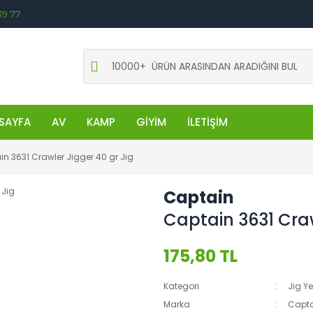
39 77
SAYFA
AV
KAMP
GİYİM
İLETİŞİM
n 3631 Crawler Jigger 40 gr Jig
Captain
Captain 3631 Craw
175,80 TL
Kategori
Jig Y
Marka
Capt