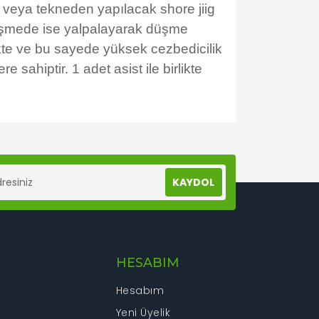
n veya tekneden yapılacak shore jiig
 düşmede ise yalpalayarak düşme
ekte ve bu sayede yüksek cezbedicilik
ahiptir. 1 adet asist ile birlikte
lanarak tarafımıza iletebilirsiniz.
KAYDOL
HESABIM
Hesabım
Yeni Üyelik