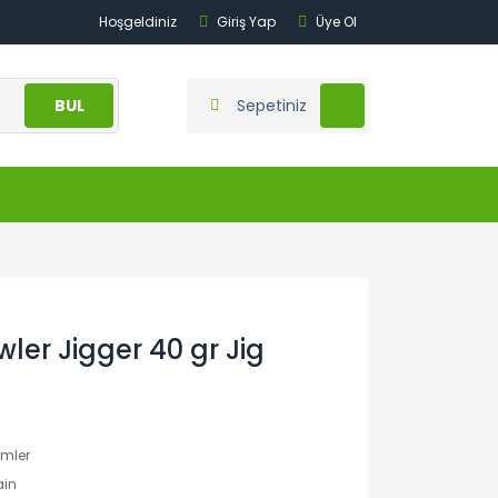
Hoşgeldiniz
Giriş Yap
Üye Ol
BUL
Sepetiniz
ler Jigger 40 gr Jig
emler
ain