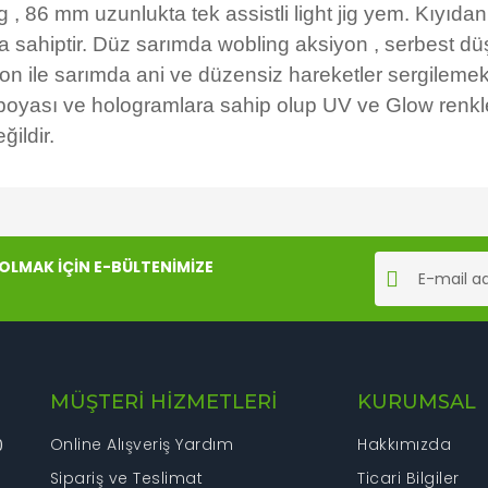
 , 86 mm uzunlukta tek assistli light jig yem. Kıyıda
ıya sahiptir. Düz sarımda wobling aksiyon , serbest
siyon ile sarımda ani ve düzensiz hareketler sergilem
yası ve hologramlara sahip olup UV ve Glow renklere s
ğildir.
rında ve diğer konularda yetersiz gördüğünüz noktaları öneri formunu kul
Bu ürüne ilk yorumu siz yapın!
LMAK İÇİN E-BÜLTENİMİZE
iyor.
Yorum Yaz
MÜŞTERİ HİZMETLERİ
KURUMSAL
Online Alışveriş Yardım
Hakkımızda
0
Sipariş ve Teslimat
Ticari Bilgiler