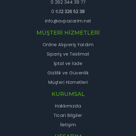
0 262 344 39 77
0 53
2 326 52 38
info@avpazarim.net
Gönder
MÜŞTERİ HİZMETLERİ
Online Alışveriş Yardım
Sipariş ve Teslimat
İptal ve İade
Gizlilik ve Güvenlik
Müşteri Hizmetleri
KURUMSAL
Hakkımızda
Ticari Bilgiler
İletişim