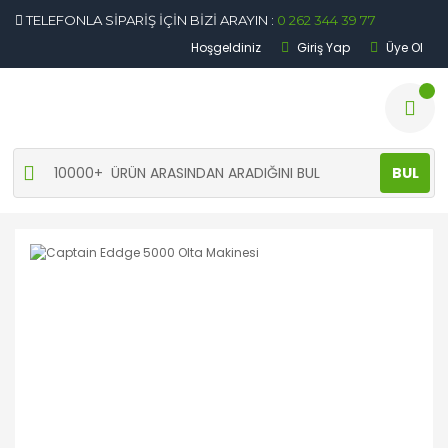
TELEFONLA SİPARİŞ İÇİN BİZİ ARAYIN :
0 262 344 39 77
Hoşgeldiniz
Giriş Yap
Üye Ol
BUL