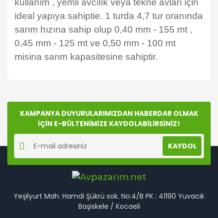
kullanım , yemli avcılık veya tekne avları için
ideal yapıya sahiptie. 1 turda 4,7 tur oranında
sarım hızına sahip olup 0,40 mm - 155 mt ,
0,45 mm - 125 mt ve 0,50 mm - 100 mt
misina sarım kapasitesine sahiptir.
Bu ürünün fiyat bilgisi, resim, ürün açıklamalarında ve
diğer konularda yetersiz gördüğünüz noktaları öneri
Bu ürüne ilk yorumu siz yapın!
formunu kullanarak tarafımıza iletebilirsiniz.
Görüş ve önerileriniz için teşekkür ederiz.
KAMPANYA DUYURULARIMIZDAN HABERDAR OLMAK
İÇİN E-BÜLTENİMİZE KAYDOLABİLİRSİNİZ!
Yorum Yaz
Ürün resmi kalitesiz, bozuk veya görüntülenemiyor.
KAYDOL
Ürün açıklamasında eksik bilgiler bulunuyor.
Ürün bilgilerinde hatalar bulunuyor.
Ürün fiyatı diğer sitelerden daha pahalı.
Bu ürüne benzer farklı alternatifler olmalı.
Yeşilyurt Mah. Hamdi Şükrü sok. No:4/B PK : 41190 Yuvacık
Başiskele / Kocaeli