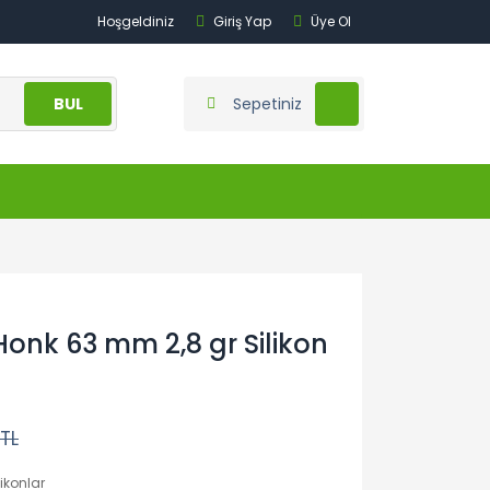
Hoşgeldiniz
Giriş Yap
Üye Ol
BUL
Sepetiniz
onk 63 mm 2,8 gr Silikon
 TL
likonlar