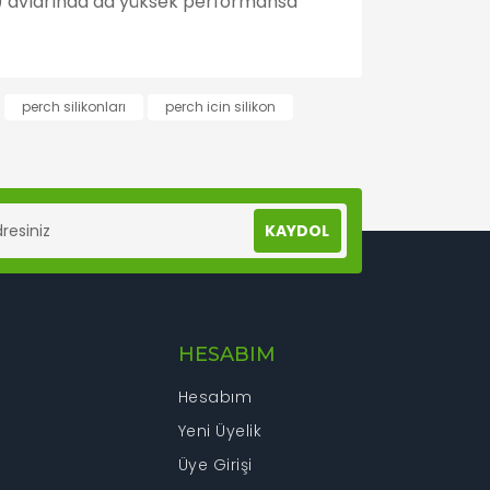
can) avlarında da yüksek performansa
lanarak tarafımıza iletebilirsiniz.
perch silikonları
perch icin silikon
KAYDOL
HESABIM
Hesabım
Yeni Üyelik
Üye Girişi