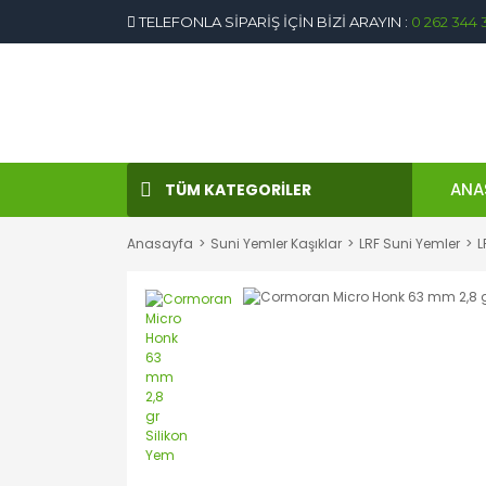
TELEFONLA SİPARİŞ İÇİN BİZİ ARAYIN :
0 262 344 
ANA
TÜM KATEGORİLER
Anasayfa
Suni Yemler Kaşıklar
LRF Suni Yemler
L