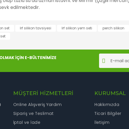
miş olup tuzlu su da azman istavrit ve Mırmır (çizgili mer
e sevk edilmektedir.
rında ve diğer konularda yetersiz gördüğünüz noktaları öneri formunu kul
kon set
lrf silikon tavsiyesi
lrf silikon yem seti
perch silikon
Bu ürüne ilk yorumu siz yapın!
 set
iyor.
Yorum Yaz
LMAK İÇİN E-BÜLTENİMİZE
MÜŞTERİ HİZMETLERİ
KURUMSAL
Online Alışveriş Yardım
Hakkımızda
0
Sipariş ve Teslimat
Gönder
Ticari Bilgiler
İptal ve İade
İletişim