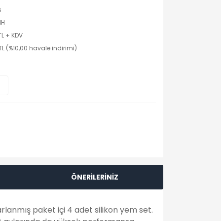
s
MH
TL + KDV
TL (%10,00 havale indirimi)
ÖNERİLERİNİZ
rlanmış paket içi 4 adet silikon yem set.