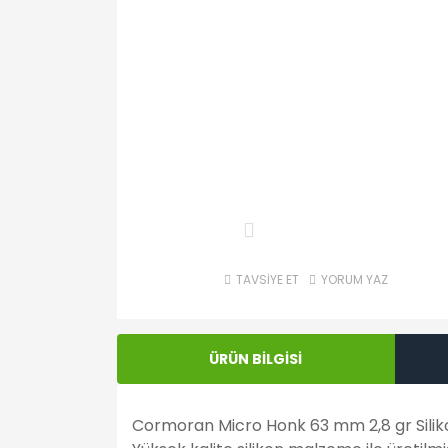
TAVSİYE ET
YORUM YAZ
ÜRÜN BİLGİSİ
Cormoran Micro Honk 63 mm 2,8 gr Silikon 