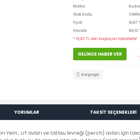
Marka
Kudo
Stok Kodu
CMR
Fiyat
91,67 
Havale
89,10 
* 13,20 TL den başlayan taksitlerle!
GELİNCE HABER VER
Karşılaştır
YORUMLAR
TAKSİT SEÇENEKLERİ
Yem , Lrf avları ve tatlısu levreği (perch) avları için tasa