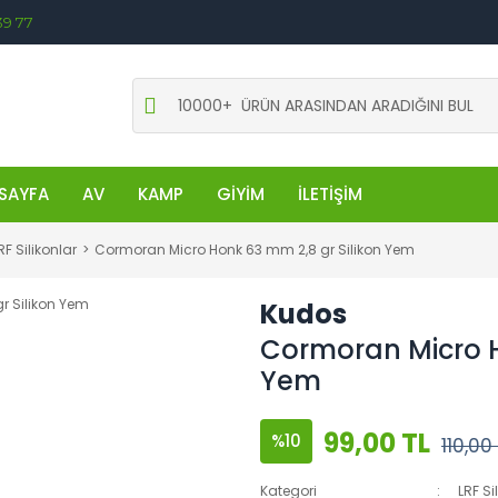
39 77
SAYFA
AV
KAMP
GİYİM
İLETİŞİM
RF Silikonlar
Cormoran Micro Honk 63 mm 2,8 gr Silikon Yem
Kudos
Cormoran Micro H
Yem
99,00 TL
%10
110,00
Kategori
LRF Si