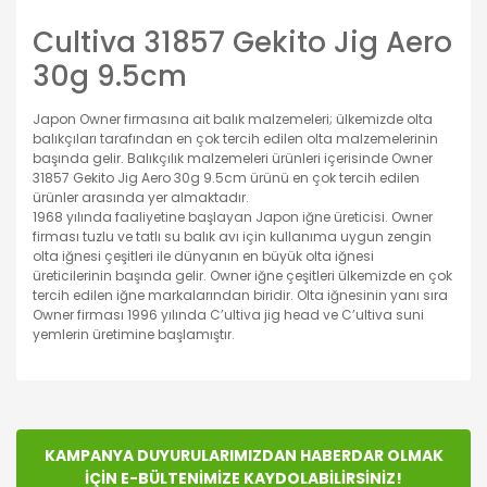
Cultiva 31857 Gekito Jig Aero
30g 9.5cm
Japon Owner firmasına ait balık malzemeleri; ülkemizde olta
balıkçıları tarafından en çok tercih edilen olta malzemelerinin
başında gelir. Balıkçılık malzemeleri ürünleri içerisinde Owner
31857 Gekito Jig Aero 30g 9.5cm ürünü en çok tercih edilen
ürünler arasında yer almaktadır.
1968 yılında faaliyetine başlayan Japon iğne üreticisi. Owner
firması tuzlu ve tatlı su balık avı için kullanıma uygun zengin
olta iğnesi çeşitleri ile dünyanın en büyük olta iğnesi
üreticilerinin başında gelir. Owner iğne çeşitleri ülkemizde en çok
tercih edilen iğne markalarından biridir. Olta iğnesinin yanı sıra
Owner firması 1996 yılında C’ultiva jig head ve C’ultiva suni
yemlerin üretimine başlamıştır.
Bu ürünün fiyat bilgisi, resim, ürün açıklamalarında ve
diğer konularda yetersiz gördüğünüz noktaları öneri
Bu ürüne ilk yorumu siz yapın!
formunu kullanarak tarafımıza iletebilirsiniz.
Görüş ve önerileriniz için teşekkür ederiz.
KAMPANYA DUYURULARIMIZDAN HABERDAR OLMAK
İÇİN E-BÜLTENİMİZE KAYDOLABİLİRSİNİZ!