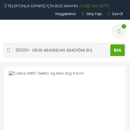
TELEFONLA SİPARİŞ İÇİN BİZİ ARAYIN :
0 262 344 39 77
Hoşgeldiniz
Giriş Yap
Üye Ol
BUL