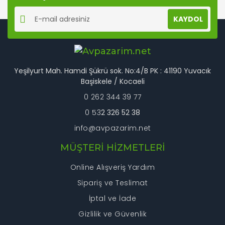
Yorum Yaz
Ürün resmi kalitesiz, bozuk veya görüntülenemiyor.
KAYDOL
Ürün açıklamasında eksik bilgiler bulunuyor.
Ürün bilgilerinde hatalar bulunuyor.
Ürün fiyatı diğer sitelerden daha pahalı.
Bu ürüne benzer farklı alternatifler olmalı.
Yeşilyurt Mah. Hamdi Şükrü sok. No:4/B PK : 41190 Yuvacık
Başiskele / Kocaeli
0 262 344 39 77
0 53
2 326 52 38
info@avpazarim.net
Gönder
MÜŞTERİ HİZMETLERİ
Online Alışveriş Yardım
Sipariş ve Teslimat
İptal ve İade
Gizlilik ve Güvenlik