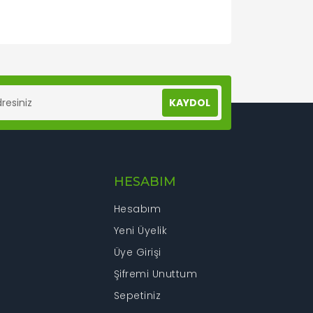
lanarak tarafımıza iletebilirsiniz.
KAYDOL
HESABIM
Hesabım
Yeni Üyelik
Üye Girişi
Şifremi Unuttum
Sepetiniz