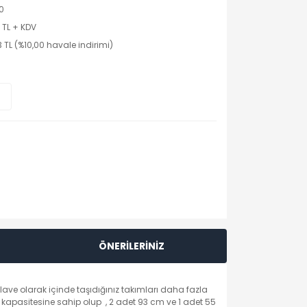
0
 TL + KDV
 TL (%10,00 havale indirimi)
ÖNERİLERİNİZ
 ilave olarak içinde taşıdığınız takımları daha fazla
 kapasitesine sahip olup , 2 adet 93 cm ve 1 adet 55