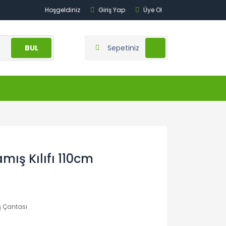
Hoşgeldiniz
Giriş Yap
Üye Ol
BUL
Sepetiniz
mış Kılıfı 110cm
 Çantası