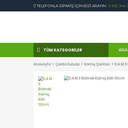
TELEFONLA SİPARİŞ İÇİN BİZİ ARAYIN :
0 262 344 
ANA
TÜM KATEGORİLER
Anasayfa
Çanta Kutular
Kamış Çantası
D.A.M 3 