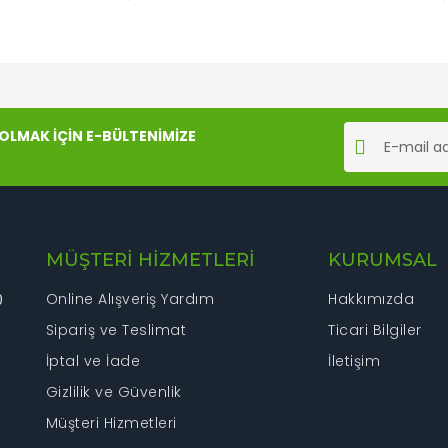
rında ve diğer konularda yetersiz gördüğünüz noktaları öneri formunu kul
Bu ürüne ilk yorumu siz yapın!
LMAK İÇİN E-BÜLTENİMİZE
iyor.
Yorum Yaz
MÜŞTERİ HİZMETLERİ
KURUMSAL
Online Alışveriş Yardım
Hakkımızda
0
Sipariş ve Teslimat
Ticari Bilgiler
İptal ve İade
İletişim
Gönder
Gizlilik ve Güvenlik
Müşteri Hizmetleri