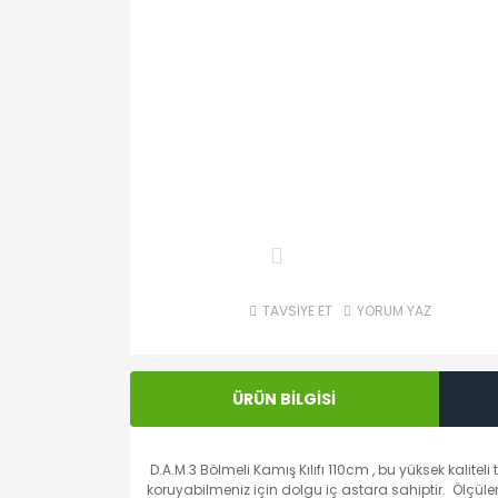
TAVSİYE ET
YORUM YAZ
ÜRÜN BİLGİSİ
D.A.M 3 Bölmeli Kamış Kılıfı 110cm , bu yüksek kalitel
koruyabilmeniz için dolgu iç astara sahiptir. Ölçül