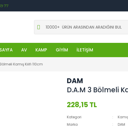
39 77
SAYFA
AV
KAMP
GİYİM
İLETİŞİM
Bölmeli Kamış Kılıfı 110cm
DAM
D.A.M 3 Bölmeli Ka
228,15 TL
Kategori
Kamış
Marka
DAM