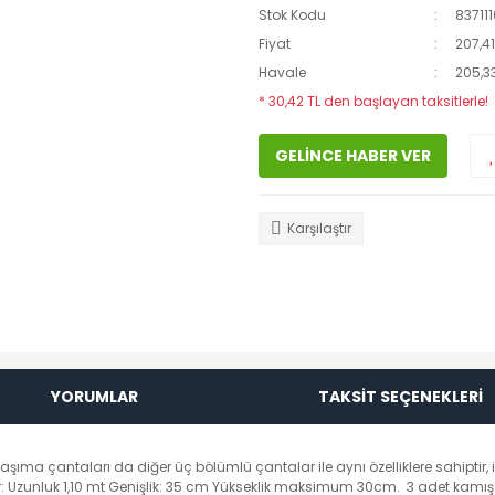
Stok Kodu
837111
Fiyat
207,41
Havale
205,33
* 30,42 TL den başlayan taksitlerle!
GELİNCE HABER VER
Karşılaştır
YORUMLAR
TAKSİT SEÇENEKLERİ
i taşıma çantaları da diğer üç bölümlü çantalar ile aynı özelliklere sahiptir,
er: Uzunluk 1,10 mt Genişlik: 35 cm Yükseklik maksimum 30cm. 3 adet kamış