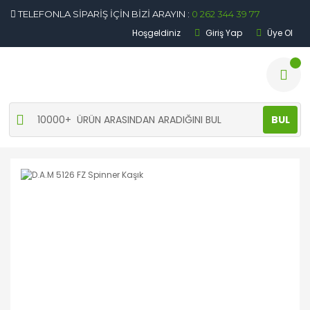
TELEFONLA SİPARİŞ İÇİN BİZİ ARAYIN :
0 262 344 39 77
Hoşgeldiniz
Giriş Yap
Üye Ol
BUL