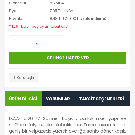
Stok Kodu
5126104
Fiyat
7,85 TL + KDV
Havale
8,48 TL (%10,00 havale indirimi)
* 1,26 TL den başlayan taksitlerle!
GELİNCE HABER VER
Karşılaştır
ÜRÜN BİLGİSİ
YORUMLAR
TAKSİT SEÇENEKLERİ
D.A.M 5126 FZ Spinner Kaşık , parlak nikel yapı ve
sağlam folyosu ile alabalık tan Turna avına kadar
geniş bir yelpazede yüksek avcılığa sahip döner kaşık.