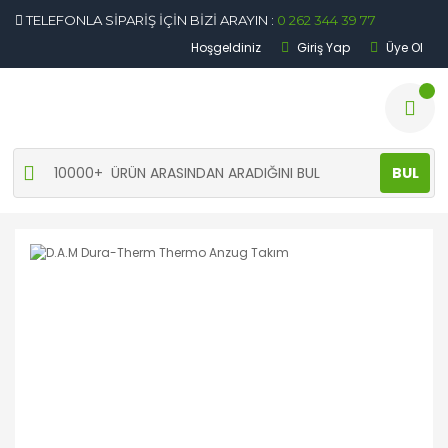
TELEFONLA SİPARİŞ İÇİN BİZİ ARAYIN :
0 262 344 39 77
Hoşgeldiniz
Giriş Yap
Üye Ol
BUL