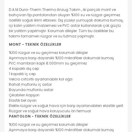
D.A.M Dura-Therm Thermo Anzug Takım , iki parçalı mont ve
bahçivan tip pantolondan oluşan %100 su ve rüzgar geçirmez
özellikli soğuk iklim elbisesi. Dış yüzeyi yumuşak dokuma kumaş,
içi kalın yalıtım malzemesi ve PVC astar kullanılarak çok güçlü
bir yalıtım yapılmıştır. Korumalı dikişler. Tüm bu özellikler bu
takımı tamamen rüzgar ve su tutmaz yapmıştır.
MONT - TEKNİK ÖZELLİKLER
%100 rüzgar ve su geçirmez korumalı dikişler
Aşınmaya karşı dayanıklı %100 mikrofiber dokumalı kumaş
PVC mambran kaplı 8.000mm su geçirmez
4 kapaklı dış cep
1 kapaklı iç cep
Velcro cırtcırtlı ayarlanabilir kol ağzı
Rahat muflonlu iç astar
Boyunda muflonlu astar
Çıkabilen kapşon
Elastik bel ayarı
Etekte rüzgar ve soğuk hava için karşı ayarlanabilen elastiki şerit
Rüzgar ve soğuk hava koruyuculu ön fermuar
PANTOLON - TEKNİK ÖZELLİKLER
%100 rüzgar ve su geçirmez korumalı dikişler
Aşınmaya karşı dayanıklı %100 mikrofiber dokumalı kumaş