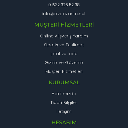
0 53
2 326 52 38
info@avpazarim.net
Gönder
MÜŞTERİ HİZMETLERİ
Online Alışveriş Yardım
Sipariş ve Teslimat
İptal ve İade
Gizlilik ve Güvenlik
Müşteri Hizmetleri
KURUMSAL
Hakkımızda
Ticari Bilgiler
İletişim
HESABIM