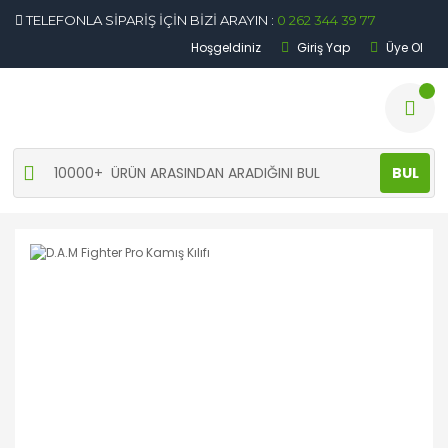
TELEFONLA SİPARİŞ İÇİN BİZİ ARAYIN :
0 262 344 39 77
Hoşgeldiniz
Giriş Yap
Üye Ol
BUL