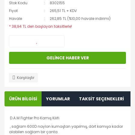
Stok Kodu
8302155
Fiyat
265,51 TL + KDV
Havale
262,85 TL (%10,00 havale indirimi)
* 38,94 TL den başlayan taksitlerle!
GELİNCE HABER VER
Karşılaştır
ÜRÜN BİLGİSİ
YORUMLAR
TAKSİT SEÇENEKLERİ
D.A.M Fighter Pro Kamış Kılıfı
, sağlam 600D naylon kumaştan yapılmış, dört kamışa kadar
alabilen sağlam bir çanta.