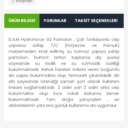
Karşılaştır
ÜRÜN BİLGİSİ
YORUMLAR
TAKSİT SEÇENEKLERİ
D.A.M Hydroforce G2 Pantolon , Çok fonksiyonlu cep
yapısına sahip T/C (Polyester ve Pamuk)
malzemeden imal edilmiş su tutmaz yapıya sahip
pantolon. DuPont teflon kaplama dış yüzeyi
sayesinde su iticilik ve su tutmazlık özelliği
bulunmaktadır. Rahat hareket imkanı veren boğumlu
diz yapısı bulunmakta olup fermuarlı çıkartılabilir diz
altı sayesinde istendiği zaman şort olarak kullanım
imkanı sağlamaktadır. 2 adet yan 2 adet arka cep
bulunmakta olup ince tokalı dokuma kemer
bulunmaktadır. Tüm doğa yürüyüşleri , av
aktivitelerinin yanı sıra günlük kullanıma da uygundur.
Bu ürünün fiyat bilgisi, resim, ürün açıklamalarında ve