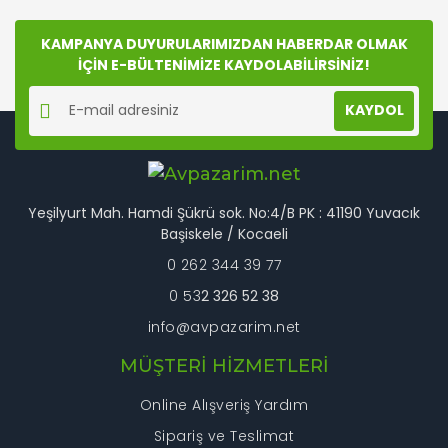
diğer konularda yetersiz gördüğünüz noktaları öneri
Bu ürüne ilk yorumu siz yapın!
formunu kullanarak tarafımıza iletebilirsiniz.
Görüş ve önerileriniz için teşekkür ederiz.
KAMPANYA DUYURULARIMIZDAN HABERDAR OLMAK
İÇİN E-BÜLTENİMİZE KAYDOLABİLİRSİNİZ!
Yorum Yaz
Ürün resmi kalitesiz, bozuk veya görüntülenemiyor.
KAYDOL
Ürün açıklamasında eksik bilgiler bulunuyor.
Ürün bilgilerinde hatalar bulunuyor.
Ürün fiyatı diğer sitelerden daha pahalı.
Bu ürüne benzer farklı alternatifler olmalı.
Yeşilyurt Mah. Hamdi Şükrü sok. No:4/B PK : 41190 Yuvacık
Başiskele / Kocaeli
0 262 344 39 77
0 53
2 326 52 38
info@avpazarim.net
Gönder
MÜŞTERİ HİZMETLERİ
Online Alışveriş Yardım
Sipariş ve Teslimat