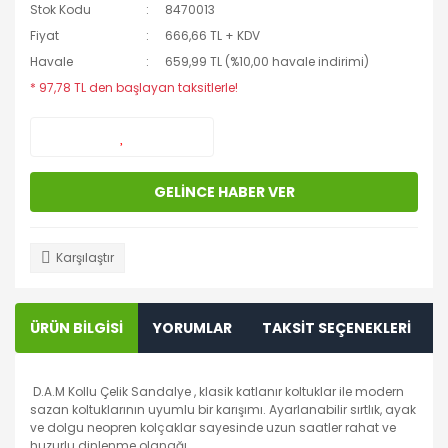
Stok Kodu
8470013
Fiyat
666,66 TL + KDV
Havale
659,99 TL (%10,00 havale indirimi)
* 97,78 TL den başlayan taksitlerle!
GELİNCE HABER VER
Karşılaştır
ÜRÜN BİLGİSİ
YORUMLAR
TAKSİT SEÇENEKLERİ
D.A.M Kollu Çelik Sandalye , klasik katlanır koltuklar ile modern
sazan koltuklarının uyumlu bir karışımı. Ayarlanabilir sırtlık, ayak
ve dolgu neopren kolçaklar sayesinde uzun saatler rahat ve
huzurlu dinlenme olanağı.