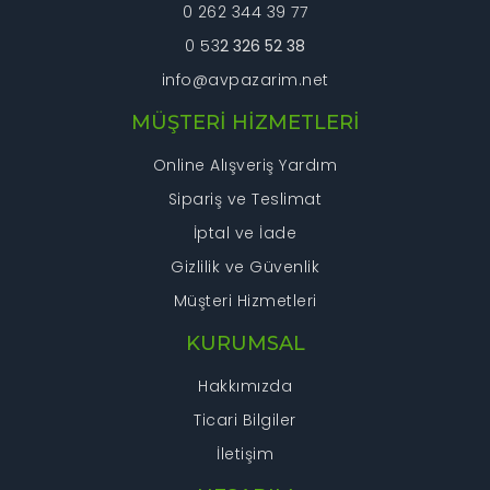
0 262 344 39 77
0 53
2 326 52 38
info@avpazarim.net
Gönder
MÜŞTERİ HİZMETLERİ
Online Alışveriş Yardım
Sipariş ve Teslimat
İptal ve İade
Gizlilik ve Güvenlik
Müşteri Hizmetleri
KURUMSAL
Hakkımızda
Ticari Bilgiler
İletişim