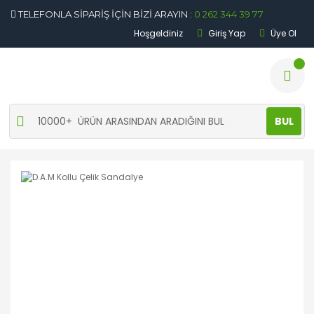
TELEFONLA SİPARİŞ İÇİN BİZİ ARAYIN :
0 262 344 39 77
Hoşgeldiniz
Giriş Yap
Üye Ol
BUL