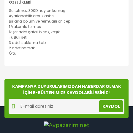
ÖZELLİKLERİ
Su tutmaz 300D naylon kumaş
Ayarlanabilir omuz askısı
Bir ana bölüm ve fermuarlı ön cep
1 Vakumlu termos
İkişer adet çatal, bıçak, kaşık
Tuzluk seti
3 adet saklama kabı
2 adet bardak
Örtü
Bu ürünün fiyat bilgisi, resim, ürün açıklamalarında ve
diğer konularda yetersiz gördüğünüz noktaları öneri
Bu ürüne ilk yorumu siz yapın!
formunu kullanarak tarafımıza iletebilirsiniz.
Görüş ve önerileriniz için teşekkür ederiz.
KAMPANYA DUYURULARIMIZDAN HABERDAR OLMAK
İÇİN E-BÜLTENİMİZE KAYDOLABİLİRSİNİZ!
Yorum Yaz
Ürün resmi kalitesiz, bozuk veya görüntülenemiyor.
KAYDOL
Ürün açıklamasında eksik bilgiler bulunuyor.
Ürün bilgilerinde hatalar bulunuyor.
Ürün fiyatı diğer sitelerden daha pahalı.