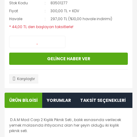
Stok Kodu
83501277
Fiyat
300,00 TL + KDV
Havale
297,00 TL (%10,00 havale indirimi)
* 44,00 TL den başlayan taksitlerle!
GELİNCE HABER VER
Karşılaştır
ÜRÜN BİLGİSİ
YORUMLAR
TAKSİT SEÇENEKLERİ
D.A.M Mad Carp 2 Kişilik Piknik Seti , balık esnasında verilecek
yemek molasında ihtiyacınız olan her şeyin olduğu iki kişilik
piknik seti.