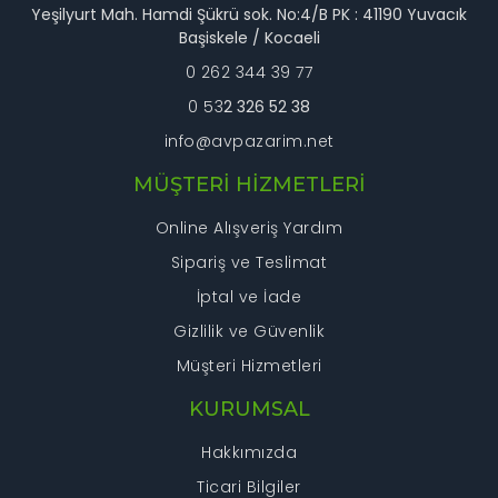
Bu ürüne benzer farklı alternatifler olmalı.
Yeşilyurt Mah. Hamdi Şükrü sok. No:4/B PK : 41190 Yuvacık
Başiskele / Kocaeli
0 262 344 39 77
0 53
2 326 52 38
info@avpazarim.net
Gönder
MÜŞTERİ HİZMETLERİ
Online Alışveriş Yardım
Sipariş ve Teslimat
İptal ve İade
Gizlilik ve Güvenlik
Müşteri Hizmetleri
KURUMSAL
Hakkımızda
Ticari Bilgiler