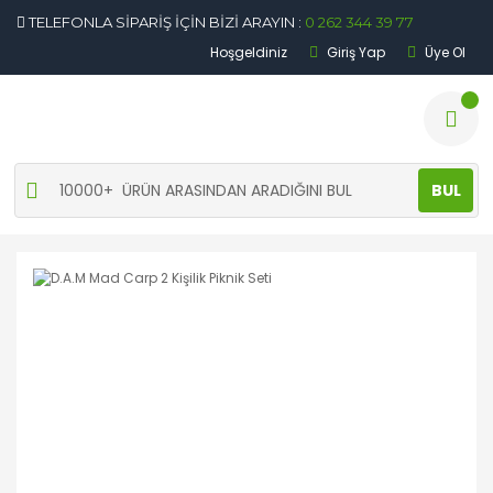
TELEFONLA SİPARİŞ İÇİN BİZİ ARAYIN :
0 262 344 39 77
Hoşgeldiniz
Giriş Yap
Üye Ol
BUL