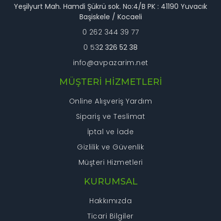
Bu ürüne benzer farklı alternatifler olmalı.
Yeşilyurt Mah. Hamdi Şükrü sok. No:4/B PK : 41190 Yuvacık
Başiskele / Kocaeli
0 262 344 39 77
0 53
2 326 52 38
info@avpazarim.net
Gönder
MÜŞTERİ HİZMETLERİ
Online Alışveriş Yardım
Sipariş ve Teslimat
İptal ve İade
Gizlilik ve Güvenlik
Müşteri Hizmetleri
KURUMSAL
Hakkımızda
Ticari Bilgiler