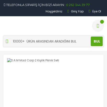
TELEFONLA SİPARİŞ İÇİN BİZİ ARAYIN :
0 262 344 39 77
Hoşgeldiniz
Giriş Yap
Üye Ol
BUL