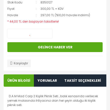
Stok Kodu
8350127
Fiyat
300,00 TL + KDV
Havale
297,00 TL (%10,00 havale indirimi)
* 44,00 TL den başlayan taksitlerle!
GELİNCE HABER VER
Karşılaştır
ÜRÜN BİLGİSİ
YORUMLAR
TAKSİT SEÇENEKLERİ
D.A.M Mad Carp 2 Kişilik Piknik Seti , balık esnasında verilecek
yemek molasında ihtiyacınız olan her şeyin olduğu iki kişilik
piknik seti.