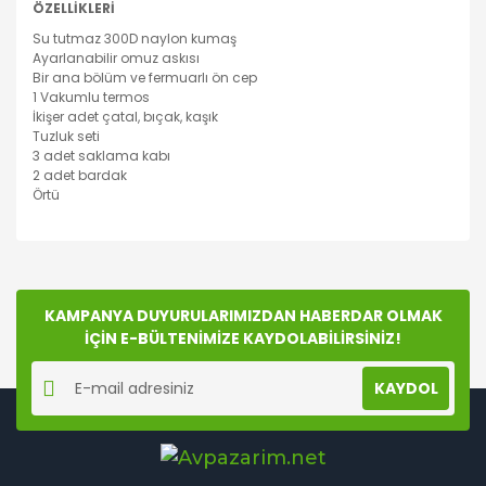
ÖZELLİKLERİ
Su tutmaz 300D naylon kumaş
Ayarlanabilir omuz askısı
Bir ana bölüm ve fermuarlı ön cep
1 Vakumlu termos
İkişer adet çatal, bıçak, kaşık
Tuzluk seti
3 adet saklama kabı
2 adet bardak
Örtü
Bu ürünün fiyat bilgisi, resim, ürün açıklamalarında ve
diğer konularda yetersiz gördüğünüz noktaları öneri
Bu ürüne ilk yorumu siz yapın!
formunu kullanarak tarafımıza iletebilirsiniz.
Görüş ve önerileriniz için teşekkür ederiz.
KAMPANYA DUYURULARIMIZDAN HABERDAR OLMAK
İÇİN E-BÜLTENİMİZE KAYDOLABİLİRSİNİZ!
Yorum Yaz
Ürün resmi kalitesiz, bozuk veya görüntülenemiyor.
KAYDOL
Ürün açıklamasında eksik bilgiler bulunuyor.
Ürün bilgilerinde hatalar bulunuyor.
Ürün fiyatı diğer sitelerden daha pahalı.