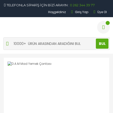
TELEFONLA SİPARİŞ İÇİN BİZİ ARAYIN :
0 262 344 39 77
Hoşgeldiniz
Giriş Yap
Üye Ol
BUL