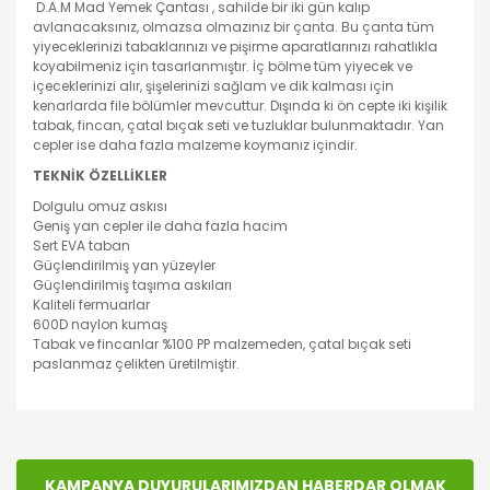
D.A.M Mad Yemek Çantası , sahilde bir iki gün kalıp
avlanacaksınız, olmazsa olmazınız bir çanta. Bu çanta tüm
yiyeceklerinizi tabaklarınızı ve pişirme aparatlarınızı rahatlıkla
koyabilmeniz için tasarlanmıştır. İç bölme tüm yiyecek ve
içeceklerinizi alır, şişelerinizi sağlam ve dik kalması için
kenarlarda file bölümler mevcuttur. Dışında ki ön cepte iki kişilik
tabak, fincan, çatal bıçak seti ve tuzluklar bulunmaktadır. Yan
cepler ise daha fazla malzeme koymanız içindir.
TEKNİK ÖZELLİKLER
Dolgulu omuz askısı
Geniş yan cepler ile daha fazla hacim
Sert EVA taban
Güçlendirilmiş yan yüzeyler
Güçlendirilmiş taşıma askıları
Kaliteli fermuarlar
600D naylon kumaş
Tabak ve fincanlar %100 PP malzemeden, çatal bıçak seti
paslanmaz çelikten üretilmiştir.
Bu ürünün fiyat bilgisi, resim, ürün açıklamalarında ve
diğer konularda yetersiz gördüğünüz noktaları öneri
Bu ürüne ilk yorumu siz yapın!
formunu kullanarak tarafımıza iletebilirsiniz.
Görüş ve önerileriniz için teşekkür ederiz.
KAMPANYA DUYURULARIMIZDAN HABERDAR OLMAK