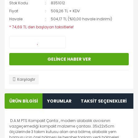
Stok Kodu
8351012
Fiyat
509,26 TL + KDV
Havale
504,17 TL (%10,00 havale indirimi)
* 74,69 TL den başlayan taksitlerle!
GELİNCE HABER VER
Karşılaştır
ÜRÜN BİLGİSİ
YORUMLAR
TAKSİT SEÇENEKLERİ
D.A.M PTS Kompakt Çanta , modern alabalık avcısının
vazgeçemediği kompakt malzeme çantası. 35x22x5cm
ölçülerinde 3 takım kutusu alan ana bölme, alabalık yem
hamuru için özel bölmesi ile beraber toplam yedi bölmeleri