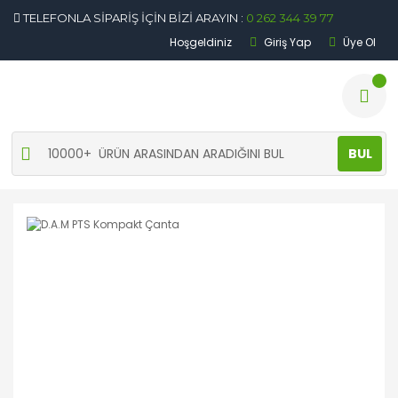
TELEFONLA SİPARİŞ İÇİN BİZİ ARAYIN :
0 262 344 39 77
Hoşgeldiniz
Giriş Yap
Üye Ol
BUL