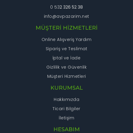
0 53
2 326 52 38
info@avpazarim.net
Gönder
MÜŞTERİ HİZMETLERİ
Online Alışveriş Yardım
Sipariş ve Teslimat
İptal ve İade
Gizlilik ve Güvenlik
Müşteri Hizmetleri
KURUMSAL
Hakkımızda
Ticari Bilgiler
İletişim
HESABIM