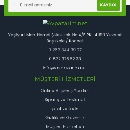
KAYDOL
Ürün açıklamasında eksik bilgiler bulunuyor.
Ürün bilgilerinde hatalar bulunuyor.
Ürün fiyatı diğer sitelerden daha pahalı.
Bu ürüne benzer farklı alternatifler olmalı.
Yeşilyurt Mah. Hamdi Şükrü sok. No:4/B PK : 41190 Yuvacık
Başiskele / Kocaeli
0 262 344 39 77
0 53
2 326 52 38
info@avpazarim.net
Gönder
MÜŞTERİ HİZMETLERİ
Online Alışveriş Yardım
Sipariş ve Teslimat
İptal ve İade
Gizlilik ve Güvenlik
Müşteri Hizmetleri