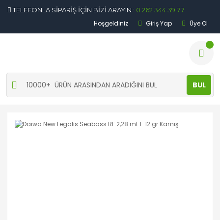
TELEFONLA SİPARİŞ İÇİN BİZİ ARAYIN :
0 262 344 39 77
Hoşgeldiniz
Giriş Yap
Üye Ol
BUL