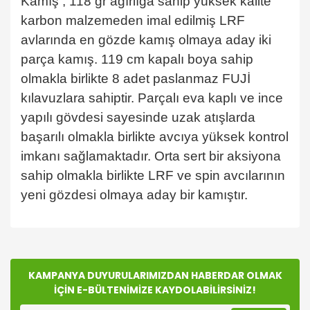
Kamış , 118 gr ağırlığa sahip yüksek kalite
karbon malzemeden imal edilmiş LRF
avlarında en gözde kamış olmaya aday iki
parça kamış.
119 cm kapalı boya sahip
olmakla birlikte 8 adet paslanmaz FUJİ
kılavuzlara sahiptir. Parçalı eva kaplı ve ince
yapılı gövdesi sayesinde uzak atışlarda
başarılı olmakla birlikte avcıya yüksek kontrol
imkanı sağlamaktadır. Orta sert bir aksiyona
sahip olmakla birlikte LRF ve spin avcılarının
yeni gözdesi olmaya aday bir kamıştır.
Bu ürünün fiyat bilgisi, resim, ürün açıklamalarında ve
diğer konularda yetersiz gördüğünüz noktaları öneri
Bu ürüne ilk yorumu siz yapın!
formunu kullanarak tarafımıza iletebilirsiniz.
Görüş ve önerileriniz için teşekkür ederiz.
KAMPANYA DUYURULARIMIZDAN HABERDAR OLMAK
İÇİN E-BÜLTENİMİZE KAYDOLABİLİRSİNİZ!
Yorum Yaz
Ürün resmi kalitesiz, bozuk veya görüntülenemiyor.