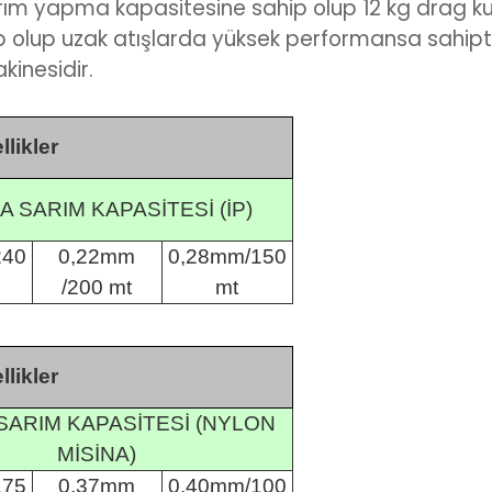
m yapma kapasitesine sahip olup 12 kg drag kuvve
 olup uzak atışlarda yüksek performansa sahipti
kinesidir.
likler
A SARIM KAPASİTESİ (İP)
240
0,22mm
0,28mm/150
/200 mt
mt
likler
 SARIM KAPASİTESİ (NYLON
MİSİNA)
175
0,37mm
0,40mm/100