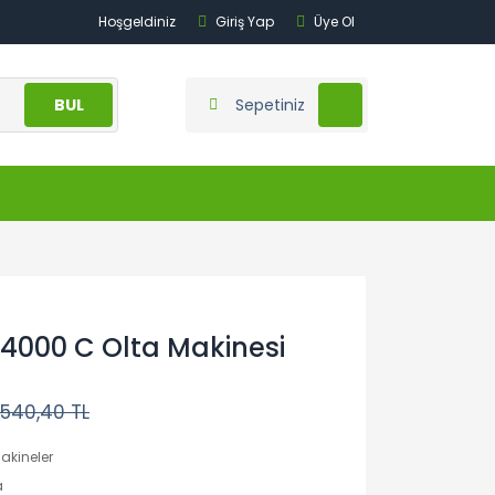
Hoşgeldiniz
Giriş Yap
Üye Ol
BUL
Sepetiniz
 4000 C Olta Makinesi
.540,40 TL
akineler
a