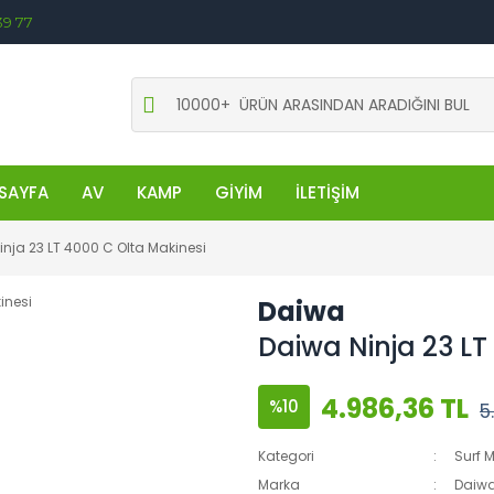
39 77
SAYFA
AV
KAMP
GİYİM
İLETİŞİM
nja 23 LT 4000 C Olta Makinesi
Daiwa
Daiwa Ninja 23 LT
4.986,36 TL
%10
5
Kategori
Surf M
Marka
Daiw