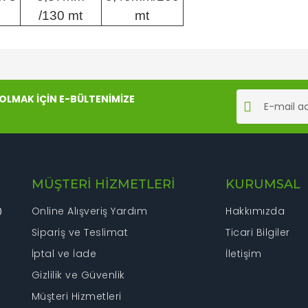
/130 mt
mt
rında ve diğer konularda yetersiz gördüğünüz noktaları öneri formunu kul
Bu ürüne ilk yorumu siz yapın!
LMAK İÇİN E-BÜLTENİMİZE
iyor.
Yorum Yaz
MÜŞTERİ HİZMETLERİ
KURUMSAL
Online Alışveriş Yardım
Hakkımızda
0
Sipariş ve Teslimat
Ticari Bilgiler
İptal ve İade
İletişim
Gönder
Gizlilik ve Güvenlik
Müşteri Hizmetleri