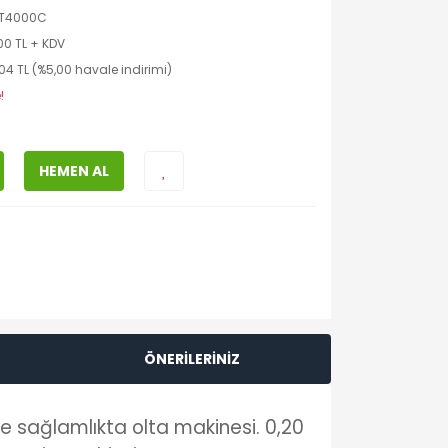
LT4000C
00 TL + KDV
04 TL (%5,00 havale indirimi)
!
HEMEN AL
ÖNERİLERİNİZ
ve sağlamlıkta olta makinesi. 0,20