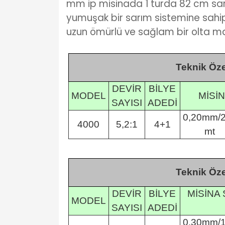
mm ip misinada 1 turda 82 cm sarı
yumuşak bir sarım sistemine sahip
uzun ömürlü ve sağlam bir olta ma
Teknik Özel
DEVİR
BİLYE
MODEL
MİSİN
SAYISI
ADEDİ
0,20mm/
4000
5,2:1
4+1
mt
Teknik Özel
DEVİR
BİLYE
MİSİNA
MODEL
SAYISI
ADEDİ
0,30mm/