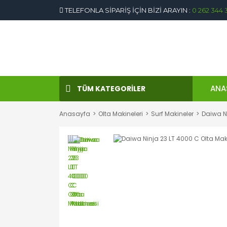
TELEFONLA SİPARİŞ İÇİN BİZİ ARAYIN :
0 262 344 
ANA
TÜM KATEGORİLER
Anasayfa
Olta Makineleri
Surf Makineler
Daiwa Ni