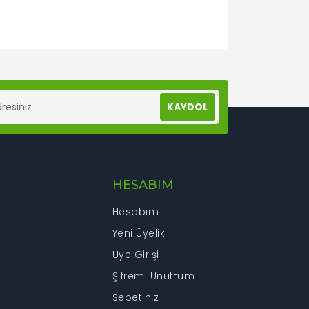
lanarak tarafımıza iletebilirsiniz.
KAYDOL
HESABIM
Hesabım
Yeni Üyelik
Üye Girişi
Şifremi Unuttum
Sepetiniz