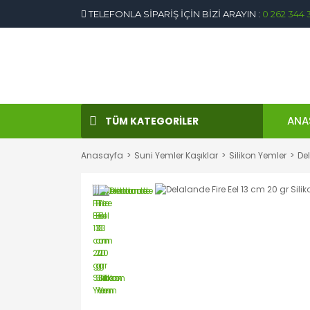
TELEFONLA SİPARİŞ İÇİN BİZİ ARAYIN :
0 262 344 
ANA
TÜM KATEGORİLER
Anasayfa
Suni Yemler Kaşıklar
Silikon Yemler
Del