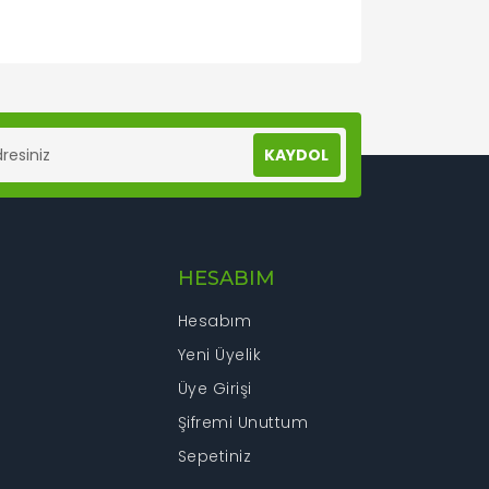
lanarak tarafımıza iletebilirsiniz.
KAYDOL
HESABIM
Hesabım
Yeni Üyelik
Üye Girişi
Şifremi Unuttum
Sepetiniz