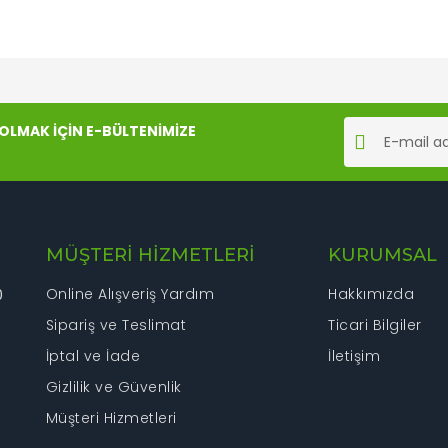
rında ve diğer konularda yetersiz gördüğünüz noktaları öneri formunu kul
Bu ürüne ilk yorumu siz yapın!
LMAK İÇİN E-BÜLTENİMİZE
iyor.
Yorum Yaz
MÜŞTERİ HİZMETLERİ
KURUMSAL
Online Alışveriş Yardım
Hakkımızda
0
Sipariş ve Teslimat
Ticari Bilgiler
İptal ve İade
İletişim
Gönder
Gizlilik ve Güvenlik
Müşteri Hizmetleri