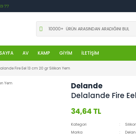
39 77
SAYFA
AV
KAMP
GİYİM
İLETİŞİM
alande Fire Eel 13 cm 20 gr Silikon Yem
Delande
Delalande Fire Ee
34,64 TL
Kategori
Siliko
Marka
Dela