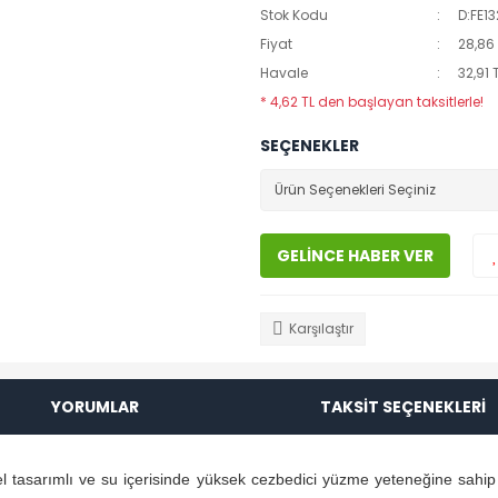
Stok Kodu
D:FE1
Fiyat
28,86
Havale
32,91 
* 4,62 TL den başlayan taksitlerle!
SEÇENEKLER
GELİNCE HABER VER
Karşılaştır
YORUMLAR
TAKSİT SEÇENEKLERİ
l tasarımlı ve su içerisinde yüksek cezbedici yüzme yeteneğine sahip T