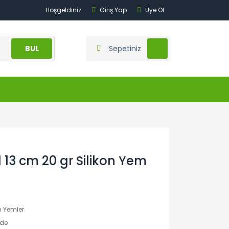
Hoşgeldiniz
Giriş Yap
Üye Ol
BUL
Sepetiniz
l 13 cm 20 gr Silikon Yem
n Yemler
nde