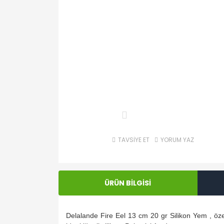
TAVSİYE ET
YORUM YAZ
ÜRÜN BİLGİSİ
Delalande Fire Eel 13 cm 20 gr Silikon Yem , öze