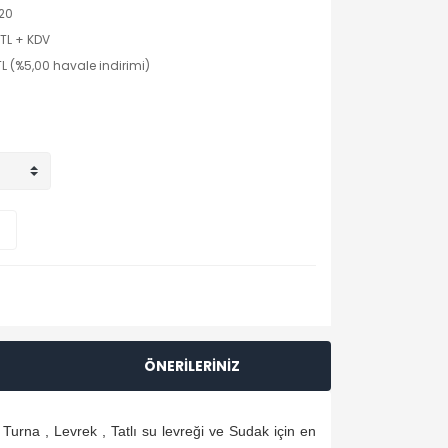
320
 TL + KDV
TL (%5,00 havale indirimi)
ÖNERİLERİNİZ
urna , Levrek , Tatlı su levreği ve Sudak için en