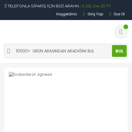
TELEFONLA SİPARİŞ İÇİN BİZİ ARAYIN :
0 262 344 39 77
Hoşgeldiniz
Giriş Yap
Üye Ol
BUL