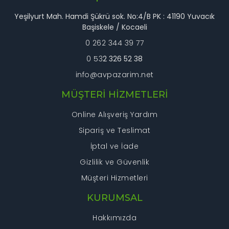
Yeşilyurt Mah. Hamdi Şükrü sok. No:4/B PK : 41190 Yuvacık
Gönder
Başiskele / Kocaeli
0 262 344 39 77
0 53
2 326 52 38
info@avpazarim.net
MÜŞTERİ HİZMETLERİ
Online Alışveriş Yardım
Sipariş ve Teslimat
İptal ve İade
Gizlilik ve Güvenlik
Müşteri Hizmetleri
KURUMSAL
Hakkımızda