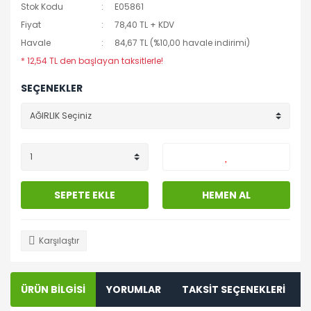
Stok Kodu
E05861
Fiyat
78,40 TL + KDV
Havale
84,67 TL (%10,00 havale indirimi)
* 12,54 TL den başlayan taksitlerle!
SEÇENEKLER
SEPETE EKLE
HEMEN AL
Karşılaştır
ÜRÜN BİLGİSİ
YORUMLAR
TAKSİT SEÇENEKLERİ