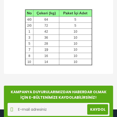
No
Çekeri (kg)
Paket İçi Adet
4/0
64
5
2/0
72
5
1
42
10
3
36
10
5
28
10
7
19
10
8
16
10
10
14
10
Bu ürünün fiyat bilgisi, resim, ürün açıklamalarında ve
diğer konularda yetersiz gördüğünüz noktaları öneri
Bu ürüne ilk yorumu siz yapın!
formunu kullanarak tarafımıza iletebilirsiniz.
Görüş ve önerileriniz için teşekkür ederiz.
KAMPANYA DUYURULARIMIZDAN HABERDAR OLMAK
İÇİN E-BÜLTENİMİZE KAYDOLABİLİRSİNİZ!
Yorum Yaz
Ürün resmi kalitesiz, bozuk veya görüntülenemiyor.
KAYDOL
Ürün açıklamasında eksik bilgiler bulunuyor.