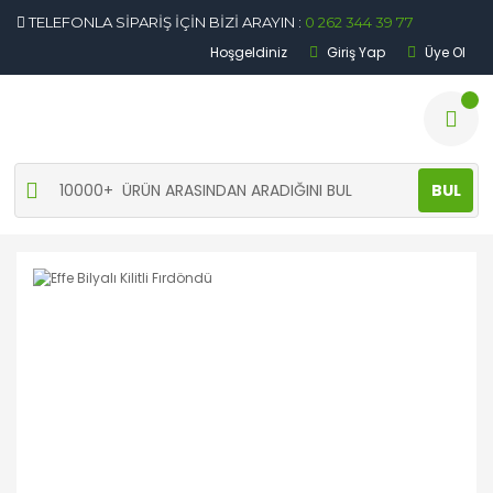
TELEFONLA SİPARİŞ İÇİN BİZİ ARAYIN :
0 262 344 39 77
Hoşgeldiniz
Giriş Yap
Üye Ol
BUL