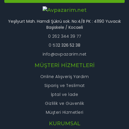
Ürün bilgilerinde hatalar bulunuyor.
Ürün fiyatı diğer sitelerden daha pahalı.
Bu ürüne benzer farklı alternatifler olmalı.
Yeşilyurt Mah. Hamdi Şükrü sok. No:4/B PK : 41190 Yuvacık
Başiskele / Kocaeli
0 262 344 39 77
0 53
2 326 52 38
info@avpazarim.net
Gönder
MÜŞTERİ HİZMETLERİ
Online Alışveriş Yardım
Sipariş ve Teslimat
İptal ve İade
Gizlilik ve Güvenlik
Müşteri Hizmetleri
KURUMSAL