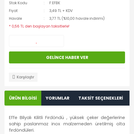
Stok Kodu
F:EFBK
Fiyat
3,49 TL + KDV
Havale
3,77 TL (%10,00 havale indirimi)
* 0,56 TL den başlayan taksitlerle!
GELİNCE HABER VER
Karşılaştır
ÜRÜN BİLGİSİ
YORUMLAR
TAKSİT SEÇENEKLERİ
Effe Bilyalı Kilitli Fırdöndü , yüksek çeker değerlerine
sahip paslanmaz inox malzemeden üretilmiş olta
fırdöndüleri.