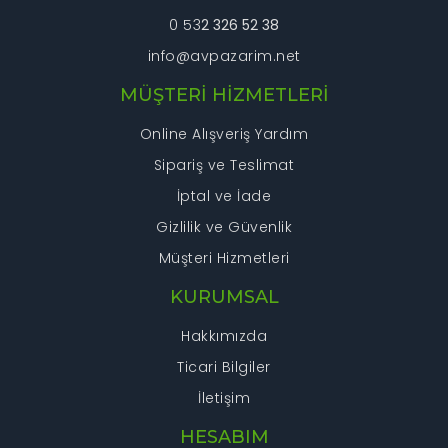
0 53
2 326 52 38
info@avpazarim.net
Gönder
MÜŞTERİ HİZMETLERİ
Online Alışveriş Yardım
Sipariş ve Teslimat
İptal ve İade
Gizlilik ve Güvenlik
Müşteri Hizmetleri
KURUMSAL
Hakkımızda
Ticari Bilgiler
İletişim
HESABIM