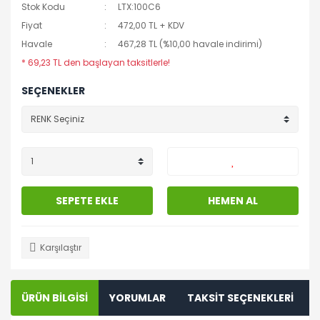
Stok Kodu
LTX:100C6
Fiyat
472,00 TL + KDV
Havale
467,28 TL (%10,00 havale indirimi)
* 69,23 TL den başlayan taksitlerle!
SEÇENEKLER
SEPETE EKLE
HEMEN AL
Karşılaştır
ÜRÜN BİLGİSİ
YORUMLAR
TAKSİT SEÇENEKLERİ