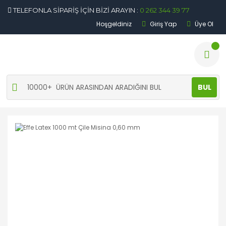
TELEFONLA SİPARİŞ İÇİN BİZİ ARAYIN :
0 262 344 39 77
Hoşgeldiniz
Giriş Yap
Üye Ol
BUL