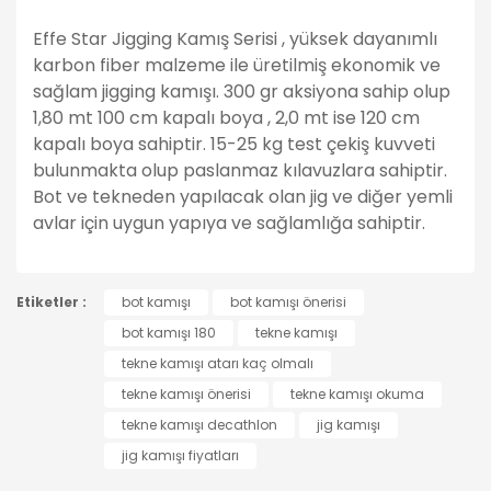
Effe Star Jigging Kamış Serisi , yüksek dayanımlı
karbon fiber malzeme ile üretilmiş ekonomik ve
sağlam jigging kamışı. 300 gr aksiyona sahip olup
1,80 mt 100 cm kapalı boya , 2,0 mt ise 120 cm
kapalı boya sahiptir. 15-25 kg test çekiş kuvveti
bulunmakta olup paslanmaz kılavuzlara sahiptir.
Bot ve tekneden yapılacak olan jig ve diğer yemli
avlar için uygun yapıya ve sağlamlığa sahiptir.
Bu ürünün fiyat bilgisi, resim, ürün açıklamalarında ve
Etiketler :
diğer konularda yetersiz gördüğünüz noktaları öneri
bot kamışı
bot kamışı önerisi
Bu ürüne ilk yorumu siz yapın!
formunu kullanarak tarafımıza iletebilirsiniz.
bot kamışı 180
tekne kamışı
Görüş ve önerileriniz için teşekkür ederiz.
tekne kamışı atarı kaç olmalı
Yorum Yaz
tekne kamışı önerisi
tekne kamışı okuma
Ürün resmi kalitesiz, bozuk veya görüntülenemiyor.
tekne kamışı decathlon
jig kamışı
Ürün açıklamasında eksik bilgiler bulunuyor.
jig kamışı fiyatları
Ürün bilgilerinde hatalar bulunuyor.