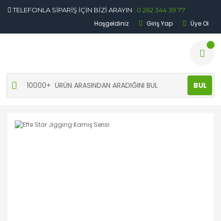
TELEFONLA SİPARİŞ İÇİN BİZİ ARAYIN :
0 262 344 39 77
Hoşgeldiniz
Giriş Yap
Üye Ol
BUL