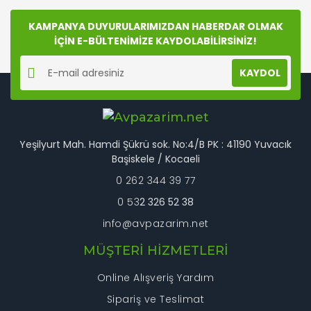
Ürün fiyatı diğer sitelerden daha pahalı.
Bu ürüne benzer farklı alternatifler olmalı.
KAMPANYA DUYURULARIMIZDAN HABERDAR OLMAK
İÇİN E-BÜLTENİMİZE KAYDOLABİLİRSİNİZ!
KAYDOL
Gönder
Yeşilyurt Mah. Hamdi Şükrü sok. No:4/B PK : 41190 Yuvacık
Başiskele / Kocaeli
0 262 344 39 77
0 53
2 326 52 38
info@avpazarim.net
MÜŞTERİ HİZMETLERİ
Online Alışveriş Yardım
Sipariş ve Teslimat