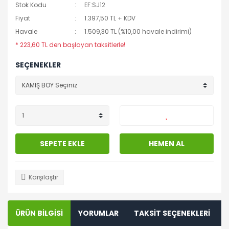
Stok Kodu
EF:SJ12
Fiyat
1.397,50 TL + KDV
Havale
1.509,30 TL (%10,00 havale indirimi)
* 223,60 TL den başlayan taksitlerle!
SEÇENEKLER
SEPETE EKLE
HEMEN AL
Karşılaştır
ÜRÜN BİLGİSİ
YORUMLAR
TAKSİT SEÇENEKLERİ