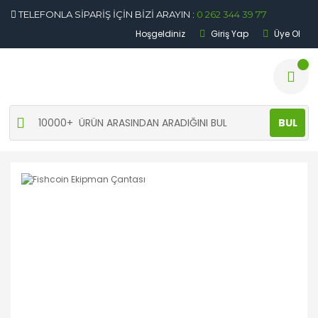
TELEFONLA SİPARİŞ İÇİN BİZİ ARAYIN :
0 262 344 39 77
Hoşgeldiniz
Giriş Yap
Üye Ol
BUL