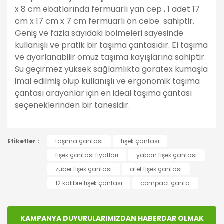
x 8 cm ebatlarında fermuarlı yan cep , 1 adet 17
cm x 17 cm x 7 cm fermuarlı ön cebe sahiptir.
Geniş ve fazla sayıdaki bölmeleri sayesinde
kullanışlı ve pratik bir taşıma çantasıdır. El taşıma
ve ayarlanabilir omuz taşıma kayışlarına sahiptir.
Su geçirmez yüksek sağlamlıkta goratex kumaşla
imal edilmiş olup kullanışlı ve ergonomik taşıma
çantası arayanlar için en ideal taşıma çantası
seçeneklerinden bir tanesidir.
Bu ürünün fiyat bilgisi, resim, ürün açıklamalarında ve
Etiketler :
diğer konularda yetersiz gördüğünüz noktaları öneri
taşıma çantası
fişek çantası
Bu ürüne ilk yorumu siz yapın!
formunu kullanarak tarafımıza iletebilirsiniz.
fişek çantası fiyatları
yaban fişek çantası
Görüş ve önerileriniz için teşekkür ederiz.
zuber fişek çantası
atef fişek çantası
Yorum Yaz
12 kalibre fişek çantası
compact çanta
Ürün resmi kalitesiz, bozuk veya görüntülenemiyor.
Ürün açıklamasında eksik bilgiler bulunuyor.
Ürün bilgilerinde hatalar bulunuyor.
KAMPANYA DUYURULARIMIZDAN HABERDAR OLMAK