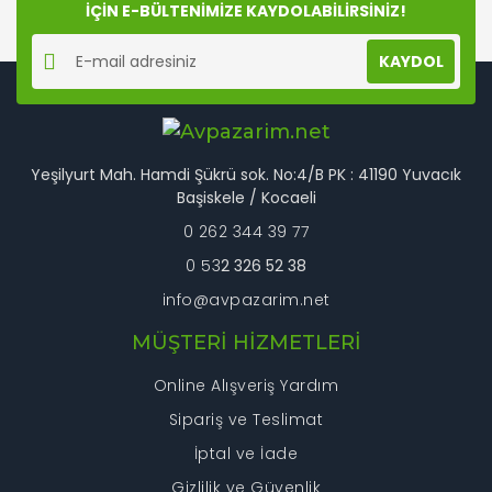
Ürün fiyatı diğer sitelerden daha pahalı.
İÇİN E-BÜLTENİMİZE KAYDOLABİLİRSİNİZ!
Bu ürüne benzer farklı alternatifler olmalı.
KAYDOL
Yeşilyurt Mah. Hamdi Şükrü sok. No:4/B PK : 41190 Yuvacık
Gönder
Başiskele / Kocaeli
0 262 344 39 77
0 53
2 326 52 38
info@avpazarim.net
MÜŞTERİ HİZMETLERİ
Online Alışveriş Yardım
Sipariş ve Teslimat
İptal ve İade
Gizlilik ve Güvenlik