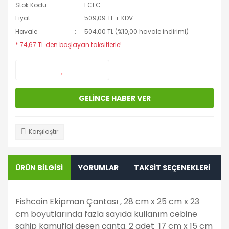
Stok Kodu
FCEC
Fiyat
509,09 TL + KDV
Havale
504,00 TL (%10,00 havale indirimi)
* 74,67 TL den başlayan taksitlerle!
GELİNCE HABER VER
Karşılaştır
ÜRÜN BİLGİSİ
YORUMLAR
TAKSİT SEÇENEKLERİ
Fishcoin Ekipman Çantası , 28 cm x 25 cm x 23
cm boyutlarında fazla sayıda kullanım cebine
sahip kamuflaj desen çanta. 2 adet 17 cm x 15 cm