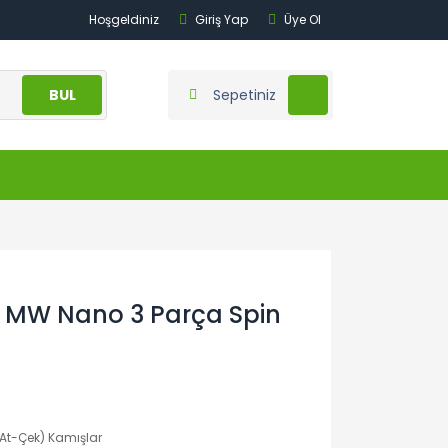
Hoşgeldiniz
Giriş Yap
Üye Ol
BUL
Sepetiniz
 MW Nano 3 Parça Spin
(At-Çek) Kamışlar