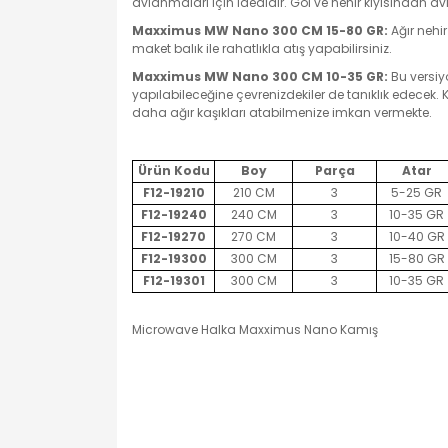
avlanmaları için idealdir. Göl ve nehir kıyısından a
Maxximus MW Nano 300 CM 15-80 GR:
Ağır nehi
maket balık ile rahatlıkla atış yapabilirsiniz.
Maxximus MW Nano 300 CM 10-35 GR:
Bu versiyo
yapılabileceğine çevrenizdekiler de tanıklık edecek. 
daha ağır kaşıkları atabilmenize imkan vermekte.
Ürün Kodu
Boy
Parça
Atar
F12-19210
210 CM
3
5-25 GR
F12-19240
240 CM
3
10-35 GR
F12-19270
270 CM
3
10-40 GR
F12-19300
300 CM
3
15-80 GR
F12-19301
300 CM
3
10-35 GR
Microwave Halka Maxximus Nano Kamış