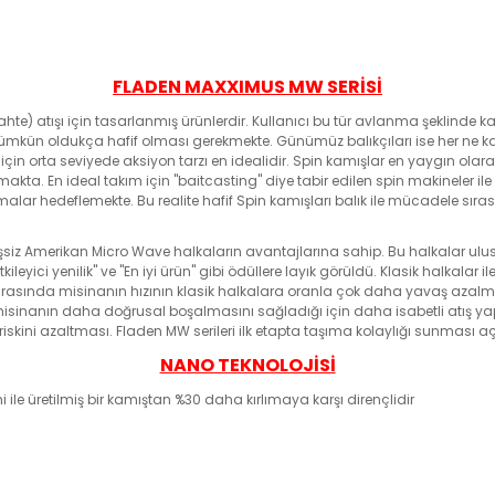
FLADEN MAXXIMUS MW SERİSİ
te) atışı için tasarlanmış ürünlerdir. Kullanıcı bu tür avlanma şeklinde ka
 mümkün oldukça hafif olması gerekmekte. Günümüz balıkçıları ise her ne k
için orta seviyede aksiyon tarzı en idealidir. Spin kamışlar en yaygın olar
a. En ideal takım için "baitcasting" diye tabir edilen spin makineler ile h
malar hedeflemekte. Bu realite hafif Spin kamışları balık ile mücadele sıra
siz Amerikan Micro Wave halkaların avantajlarına sahip. Bu halkalar ulu
ileyici yenilik" ve "En iyi ürün" gibi ödüllere layık görüldü. Klasik halkalar
onrasında misinanın hızının klasik halkalara oranla çok daha yavaş azalm
isinanın daha doğrusal boşalmasını sağladığı için daha isabetli atış yapma
ini azaltması. Fladen MW serileri ilk etapta taşıma kolaylığı sunması aç
NANO TEKNOLOJİSİ
mi ile üretilmiş bir kamıştan %30 daha kırlımaya karşı dirençlidir