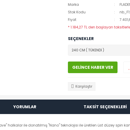
Marka
FLADE
Stok Kodu
nb_F1
Fiyat
7.401,
* 1.184,27 TL den başlayan taksitlerle
SEÇENEKLER
GELİNCE HABER VER
Karşılaştır
YORUMLAR
TAKSİT SEÇENEKLERİ
halkalar ile donatılmış "Nano" teknolojisi ile üretilen üst düzey spin kam