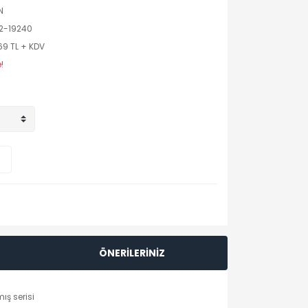
N
2-19240
69 TL + KDV
!
ÖNERİLERİNİZ
ış serisi