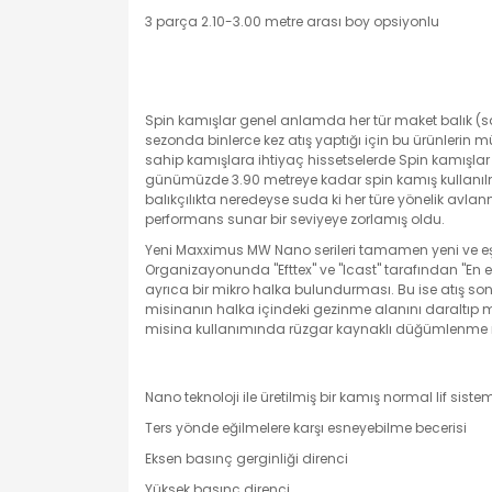
3 parça 2.10-3.00 metre arası boy opsiyonlu
Spin kamışlar genel anlamda her tür maket balık (sah
sezonda binlerce kez atış yaptığı için bu ürünlerin
sahip kamışlara ihtiyaç hissetselerde Spin kamışlar 
günümüzde 3.90 metreye kadar spin kamış kullanılmakt
balıkçılıkta neredeyse suda ki her türe yönelik avlan
performans sunar bir seviyeye zorlamış oldu.
Yeni Maxximus MW Nano serileri tamamen yeni ve eş
Organizayonunda "Efttex" ve "Icast" tarafından "En etk
ayrıca bir mikro halka bulundurması. Bu ise atış s
misinanın halka içindeki gezinme alanını daraltıp m
misina kullanımında rüzgar kaynaklı düğümlenme risk
Nano teknoloji ile üretilmiş bir kamış normal lif siste
Ters yönde eğilmelere karşı esneyebilme becerisi
Eksen basınç gerginliği direnci
Yüksek basınç direnci