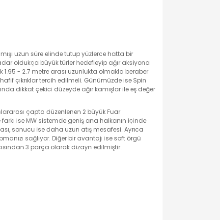
mışı uzun süre elinde tutup yüzlerce hatta bir
adar oldukça büyük türler hedefleyip ağır aksiyona
ak 1.95 - 2.7 metre arası uzunlukta olmakla beraber
afif çıkrıklar tercih edilmeli. Günümüzde ise Spin
sında dikkat çekici düzeyde ağır kamışlar ile eş değer
slararası çapta düzenlenen 2 büyük Fuar
 ile farkı ise MW sistemde geniş ana halkanın içinde
ası, sonucu ise daha uzun atış mesafesi. Ayrıca
nızı sağlıyor. Diğer bir avantajı ise soft örgü
ısından 3 parça olarak dizayn edilmiştir.