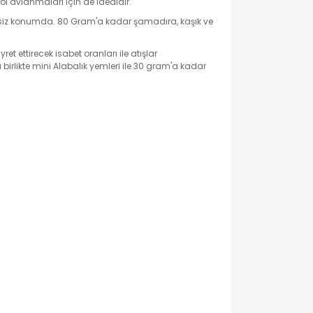
ol avlanmaları için de idealdir.
kipsiz konumda. 80 Gram'a kadar şamadıra, kaşık ve
 ettirecek isabet oranları ile atışlar
birlikte mini Alabalık yemleri ile 30 gram'a kadar