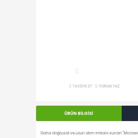
TAVSİYE ET
YORUM YAZ
ÜRÜN BİLGİSİ
Daha doğrusal ve uzun atım imkanı sunan "Microwave" 