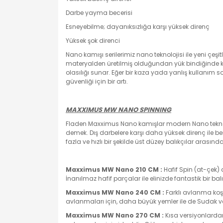
Darbe yayma becerisi
Esneyebilme; dayanıksızlığa karşı yüksek direnç
Yüksek şok direnci
Nano kamışı serilerimiz nano teknolojisi ile yeni çeşit
materyalden üretilmiş olduğundan yük bindiğinde kır
olasılığı sunar. Eğer bir kaza yada yanlış kullanım s
güvenliği için bir artı.
MAXXIMUS MW NANO SPINNING
Fladen Maxximus Nano kamışlar modern Nano teknoloji
demek. Dış darbelere karşı daha yüksek direnç ile
fazla ve hızlı bir şekilde üst düzey balıkçılar arası
Maxximus MW Nano 210 CM :
Hafif Spin (at-çek)
İnanılmaz hafif parçalar ile elinizde fantastik bir 
Maxximus MW Nano 240 CM :
Farklı avlanma koşu
avlanmaları için, daha büyük yemler ile de Sudak v
Maxximus MW Nano 270 CM :
Kısa versiyonlardan