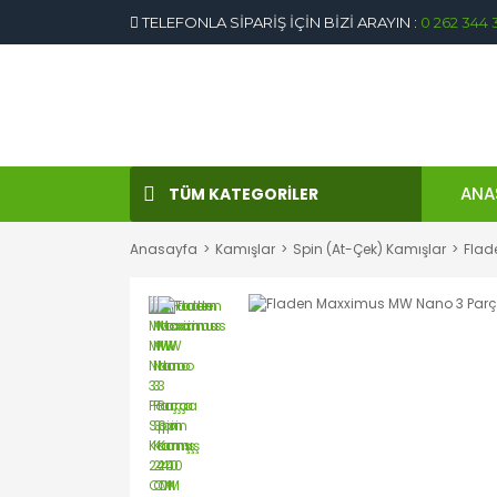
TELEFONLA SİPARİŞ İÇİN BİZİ ARAYIN :
0 262 344 
ANA
TÜM KATEGORİLER
Anasayfa
Kamışlar
Spin (At-Çek) Kamışlar
Flad