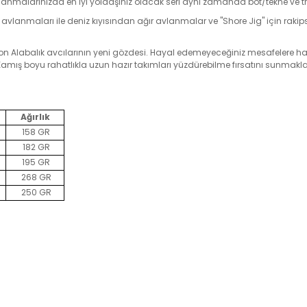
vlanmalarınızda en iyi yoldaşınız olacak seri aynı zamanda bot/tekne ve tr
r avlanmaları ile deniz kıyısından ağır avlanmalar ve "Shore Jig" için ra
n Alabalık avcılarının yeni gözdesi. Hayal edemeyeceğiniz mesafelere hayret
Kamış boyu rahatlıkla uzun hazır takımları yüzdürebilme fırsatını sunmakla 
Ağırlık
158 GR
182 GR
195 GR
268 GR
250 GR