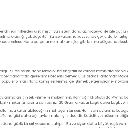
lendirilebilir liflerden üretilmiştir. Bu sistem daha az materyal ile bile gü
ılma olasılığı çok düşüktür. Bu ise kaldırma kuvvetinde çok ciddi bir artı
onucu kırılırsa Nano parçalar normal kamışlar gibi kırılma bölgesinde keski
 ile üretilmiştir. Nano teknoloji klasik grafit ve karbon kamışlara oran
 beraber daha fazla gerilebilme becerisi demek. Uluslararası anlamda Ma
nda popüler olması Nano kamış serilerimizi geliştirmek ve genişletmek nokta
 avlanmaları için tek kelime ile mükemmel. Hafif ağırlıklı atışlarda MW
balıkçılık mekanizmasına sahipsiniz!! 25 Gram'a kadar kaşık, döner kaşık ve
llarında kullanabileceğiniz muhteşem bir seri. Hafif spin avlanma kategori
e Turna gibi daha ağır avlanmalar için idealdir. Sadelik ve mükemmelliği
 daha güzlü bir sırt yapısına sahiptir. Bu versiyon daha büyük kaşık ve mak