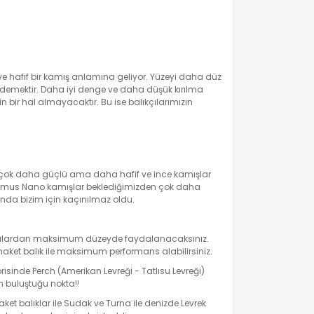
çlü ve hafif bir kamış anlamına geliyor. Yüzeyi daha düz
ş demektir. Daha iyi denge ve daha düşük kırılma
n bir hal almayacaktır. Bu ise balıkçılarımızın
la çok daha güçlü ama daha hafif ve ince kamışlar
xximus Nano kamışlar beklediğimizden çok daha
sında bizim için kaçınılmaz oldu.
 halkalardan maksimum düzeyde faydalanacaksınız.
 maket balık ile maksimum performans alabilirsiniz.
sinde Perch (Amerikan Levreği - Tatlısu Levreği)
n buluştuğu nokta!!
et balıklar ile Sudak ve Turna ile denizde Levrek