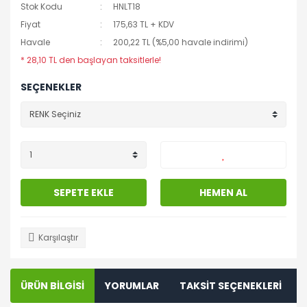
Stok Kodu
HNLT18
Fiyat
175,63 TL + KDV
Havale
200,22 TL (%5,00 havale indirimi)
* 28,10 TL den başlayan taksitlerle!
SEÇENEKLER
SEPETE EKLE
HEMEN AL
Karşılaştır
ÜRÜN BİLGİSİ
YORUMLAR
TAKSİT SEÇENEKLERİ