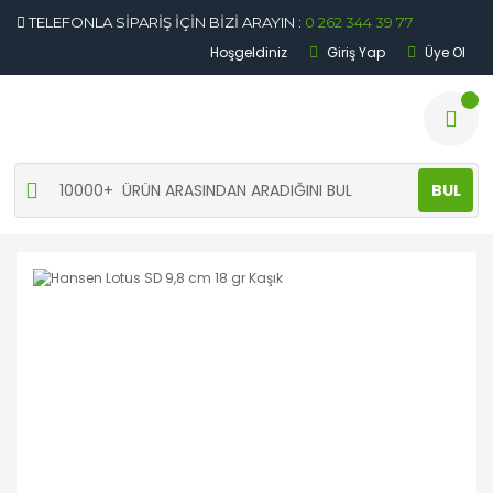
TELEFONLA SİPARİŞ İÇİN BİZİ ARAYIN :
0 262 344 39 77
Hoşgeldiniz
Giriş Yap
Üye Ol
BUL