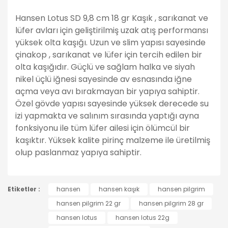
Hansen Lotus SD 9,8 cm 18 gr Kaşık , sarıkanat ve
lüfer avları için geliştirilmiş uzak atış performansı
yüksek olta kaşığı. Uzun ve slim yapısı sayesinde
çinakop , sarıkanat ve lüfer için tercih edilen bir
olta kaşığıdır. Güçlü ve sağlam halka ve siyah
nikel üçlü iğnesi sayesinde av esnasında iğne
açma veya avı bırakmayan bir yapıya sahiptir.
Özel gövde yapısı sayesinde yüksek derecede su
izi yapmakta ve salınım sırasında yaptığı ayna
fonksiyonu ile tüm lüfer ailesi için ölümcül bir
kaşıktır. Yüksek kalite pirinç malzeme ile üretilmiş
olup paslanmaz yapıya sahiptir.
Bu ürünün fiyat bilgisi, resim, ürün açıklamalarında ve
Etiketler :
diğer konularda yetersiz gördüğünüz noktaları öneri
hansen
hansen kaşık
hansen pilgrim
Bu ürüne ilk yorumu siz yapın!
formunu kullanarak tarafımıza iletebilirsiniz.
hansen pilgrim 22 gr
hansen pilgrim 28 gr
Görüş ve önerileriniz için teşekkür ederiz.
hansen lotus
hansen lotus 22g
Yorum Yaz