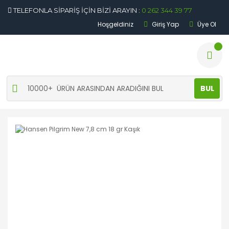
TELEFONLA SİPARİŞ İÇİN BİZİ ARAYIN :
0 262 344 39 77
Hoşgeldiniz
Giriş Yap
Üye Ol
BUL