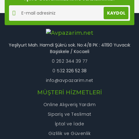
KAYDOL
Gönder
Yeşilyurt Mah. Hamdi Şükrü sok. No:4/B PK : 41190 Yuvacık
Başiskele / Kocaeli
0 262 344 39 77
0 53
2 326 52 38
info@avpazarim.net
MÜŞTERİ HİZMETLERİ
Online Alışveriş Yardım
Sipariş ve Teslimat
İptal ve İade
Gizlilik ve Güvenlik