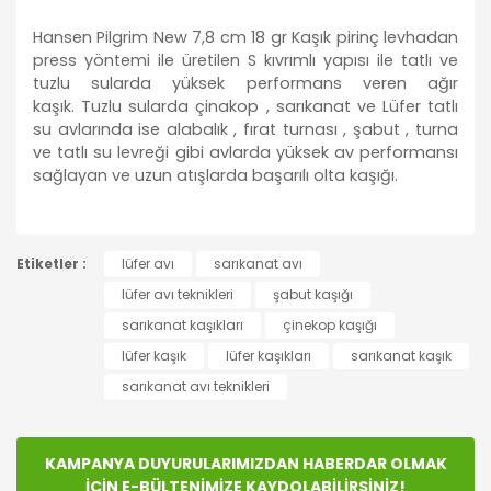
Hansen Pilgrim New 7,8 cm 18 gr Kaşık pirinç levhadan
press yöntemi ile üretilen S kıvrımlı yapısı ile tatlı ve
tuzlu sularda yüksek performans veren ağır
kaşık.
Tuzlu sularda çinakop , sarıkanat ve Lüfer tatlı
su avlarında ise alabalık , fırat turnası , şabut , turna
ve tatlı su levreği gibi avlarda yüksek av performansı
sağlayan ve uzun atışlarda başarılı olta kaşığı.
Bu ürünün fiyat bilgisi, resim, ürün açıklamalarında ve
Etiketler :
diğer konularda yetersiz gördüğünüz noktaları öneri
lüfer avı
sarıkanat avı
Bu ürüne ilk yorumu siz yapın!
formunu kullanarak tarafımıza iletebilirsiniz.
lüfer avı teknikleri
şabut kaşığı
Görüş ve önerileriniz için teşekkür ederiz.
sarıkanat kaşıkları
çinekop kaşığı
Yorum Yaz
lüfer kaşık
lüfer kaşıkları
sarıkanat kaşık
Ürün resmi kalitesiz, bozuk veya görüntülenemiyor.
sarıkanat avı teknikleri
Ürün açıklamasında eksik bilgiler bulunuyor.
Ürün bilgilerinde hatalar bulunuyor.
Ürün fiyatı diğer sitelerden daha pahalı.
KAMPANYA DUYURULARIMIZDAN HABERDAR OLMAK
Bu ürüne benzer farklı alternatifler olmalı.
İÇİN E-BÜLTENİMİZE KAYDOLABİLİRSİNİZ!