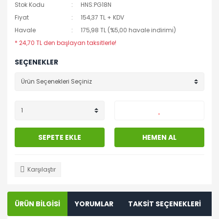
Stok Kodu
HNS:PG18N
Fiyat
154,37 TL + KDV
Havale
175,98 TL (%5,00 havale indirimi)
* 24,70 TL den başlayan taksitlerle!
SEÇENEKLER
SEPETE EKLE
HEMEN AL
Karşılaştır
ÜRÜN BİLGİSİ
YORUMLAR
TAKSİT SEÇENEKLERİ