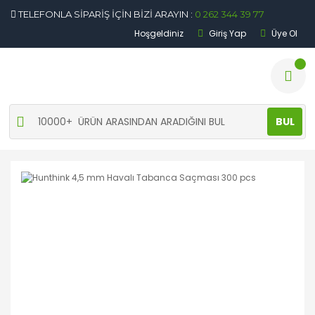
TELEFONLA SİPARİŞ İÇİN BİZİ ARAYIN :
0 262 344 39 77
Hoşgeldiniz
Giriş Yap
Üye Ol
BUL