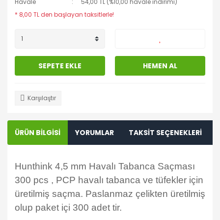
Havale
54,00 TL (%10,00 havale indirimi)
* 8,00 TL den başlayan taksitlerle!
SEPETE EKLE
HEMEN AL
Karşılaştır
ÜRÜN BİLGİSİ
YORUMLAR
TAKSİT SEÇENEKLERİ
Hunthink 4,5 mm Havalı Tabanca Saçması
300 pcs , PCP havalı tabanca ve tüfekler için
üretilmiş saçma. Paslanmaz çelikten üretilmiş
olup paket içi 300 adet tir.