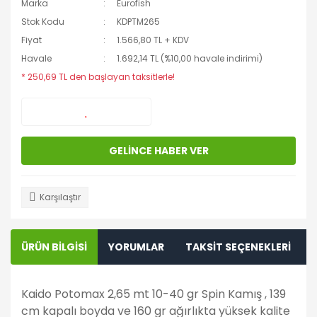
Marka
Eurofish
Stok Kodu
KDPTM265
Fiyat
1.566,80 TL + KDV
Havale
1.692,14 TL (%10,00 havale indirimi)
* 250,69 TL den başlayan taksitlerle!
GELİNCE HABER VER
Karşılaştır
ÜRÜN BİLGİSİ
YORUMLAR
TAKSİT SEÇENEKLERİ
Kaido Potomax 2,65 mt 10-40 gr Spin Kamış , 139
cm kapalı boyda ve 160 gr ağırlıkta yüksek kalite