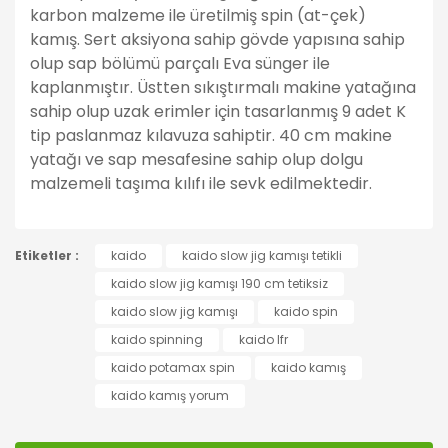
karbon malzeme ile üretilmiş spin (at-çek)
kamış. Sert aksiyona sahip gövde yapısına sahip
olup sap bölümü parçalı Eva sünger ile
kaplanmıştır. Üstten sıkıştırmalı makine yatağına
sahip olup uzak erimler için tasarlanmış 9 adet K
tip paslanmaz kılavuza sahiptir. 40 cm makine
yatağı ve sap mesafesine sahip olup dolgu
malzemeli taşıma kılıfı ile sevk edilmektedir.
Bu ürünün fiyat bilgisi, resim, ürün açıklamalarında ve
Etiketler :
diğer konularda yetersiz gördüğünüz noktaları öneri
kaido
kaido slow jig kamışı tetikli
Bu ürüne ilk yorumu siz yapın!
formunu kullanarak tarafımıza iletebilirsiniz.
kaido slow jig kamışı 190 cm tetiksiz
Görüş ve önerileriniz için teşekkür ederiz.
kaido slow jig kamışı
kaido spin
Yorum Yaz
kaido spinning
kaido lfr
Ürün resmi kalitesiz, bozuk veya görüntülenemiyor.
kaido potamax spin
kaido kamış
Ürün açıklamasında eksik bilgiler bulunuyor.
kaido kamış yorum
Ürün bilgilerinde hatalar bulunuyor.
Ürün fiyatı diğer sitelerden daha pahalı.