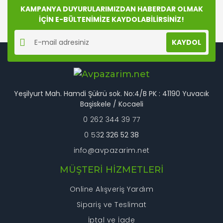
Bu ürüne benzer farklı alternatifler olmalı.
KAMPANYA DUYURULARIMIZDAN HABERDAR OLMAK
İÇİN E-BÜLTENİMİZE KAYDOLABİLİRSİNİZ!
KAYDOL
Gönder
Yeşilyurt Mah. Hamdi Şükrü sok. No:4/B PK : 41190 Yuvacık
Başiskele / Kocaeli
0 262 344 39 77
0 53
2 326 52 38
info@avpazarim.net
MÜŞTERİ HİZMETLERİ
Online Alışveriş Yardım
Sipariş ve Teslimat
İptal ve İade