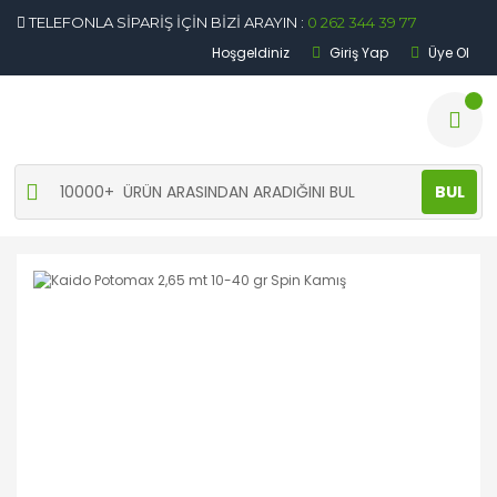
TELEFONLA SİPARİŞ İÇİN BİZİ ARAYIN :
0 262 344 39 77
Hoşgeldiniz
Giriş Yap
Üye Ol
BUL