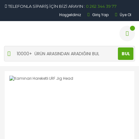
TELEFONLA SİPARİŞ İÇİN BİZİ ARAYIN :
0 262 344 39 77
Hoşgeldiniz
Giriş Yap
Üye Ol
BUL