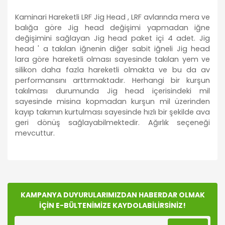
Kaminari Hareketli LRF Jig Head , LRF avlarında mera ve
balığa göre Jig head değişimi yapmadan iğne
değişimini sağlayan Jig head paket içi 4 adet. Jig
head ' a takılan iğnenin diğer sabit iğneli Jig head
lara göre hareketli olması sayesinde takılan yem ve
silikon daha fazla hareketli olmakta ve bu da av
performansını arttırmaktadır. Herhangi bir kurşun
takılması durumunda Jig head içerisindeki mil
sayesinde misina kopmadan kurşun mil üzerinden
kayıp takımın kurtulması sayesinde hızlı bir şekilde ava
geri dönüş sağlayabilmektedir. Ağırlık seçeneği
mevcuttur.
Bu ürünün fiyat bilgisi, resim, ürün açıklamalarında ve
diğer konularda yetersiz gördüğünüz noktaları öneri
Bu ürüne ilk yorumu siz yapın!
formunu kullanarak tarafımıza iletebilirsiniz.
Görüş ve önerileriniz için teşekkür ederiz.
KAMPANYA DUYURULARIMIZDAN HABERDAR OLMAK
İÇİN E-BÜLTENİMİZE KAYDOLABİLİRSİNİZ!
Yorum Yaz
Ürün resmi kalitesiz, bozuk veya görüntülenemiyor.