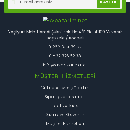
KAYDOL
Ürün açıklamasında eksik bilgiler bulunuyor.
Ürün bilgilerinde hatalar bulunuyor.
Ürün fiyatı diğer sitelerden daha pahalı.
Bu ürüne benzer farklı alternatifler olmalı.
Yeşilyurt Mah. Hamdi Şükrü sok. No:4/B PK : 41190 Yuvacık
Başiskele / Kocaeli
0 262 344 39 77
0 53
2 326 52 38
info@avpazarim.net
Gönder
MÜŞTERİ HİZMETLERİ
Online Alışveriş Yardım
Sipariş ve Teslimat
İptal ve İade
Gizlilik ve Güvenlik
Müşteri Hizmetleri