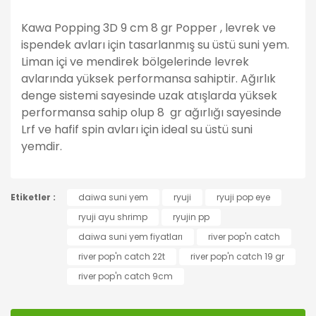
Kawa Popping 3D 9 cm 8 gr Popper , levrek ve
ispendek avları için tasarlanmış su üstü suni yem.
Liman içi ve mendirek bölgelerinde levrek
avlarında yüksek performansa sahiptir. Ağırlık
denge sistemi sayesinde uzak atışlarda yüksek
performansa sahip olup 8 gr ağırlığı sayesinde
Lrf ve hafif spin avları için ideal su üstü suni
yemdir.
Bu ürünün fiyat bilgisi, resim, ürün açıklamalarında ve
Etiketler :
diğer konularda yetersiz gördüğünüz noktaları öneri
daiwa suni yem
ryuji
ryuji pop eye
Bu ürüne ilk yorumu siz yapın!
formunu kullanarak tarafımıza iletebilirsiniz.
ryuji ayu shrimp
ryujin pp
Görüş ve önerileriniz için teşekkür ederiz.
daiwa suni yem fiyatları
river pop'n catch
Yorum Yaz
river pop'n catch 22t
river pop'n catch 19 gr
Ürün resmi kalitesiz, bozuk veya görüntülenemiyor.
river pop'n catch 9cm
Ürün açıklamasında eksik bilgiler bulunuyor.
Ürün bilgilerinde hatalar bulunuyor.