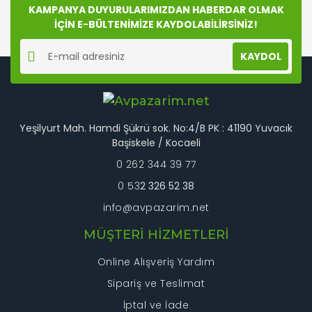
Ürün fiyatı diğer sitelerden daha pahalı.
KAMPANYA DUYURULARIMIZDAN HABERDAR OLMAK
Bu ürüne benzer farklı alternatifler olmalı.
İÇİN E-BÜLTENİMİZE KAYDOLABİLİRSİNİZ!
KAYDOL
Gönder
Yeşilyurt Mah. Hamdi Şükrü sok. No:4/B PK : 41190 Yuvacık
Başiskele / Kocaeli
0 262 344 39 77
0 53
2 326 52 38
info@avpazarim.net
MÜŞTERİ HİZMETLERİ
Online Alışveriş Yardım
Sipariş ve Teslimat
İptal ve İade