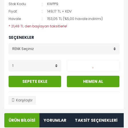
Stok Kodu
KWPP9
Fiyat
149,17 TL + KDV
Havale
153,05 TL (%5,00 havale indirimi)
* 21,48 TL den başlayan taksitlerle!
SEÇENEKLER
SEPETE EKLE
HEMEN AL
Karşılaştır
ÜRÜN BİLGİSİ
YORUMLAR
TAKSİT SEÇENEKLERİ