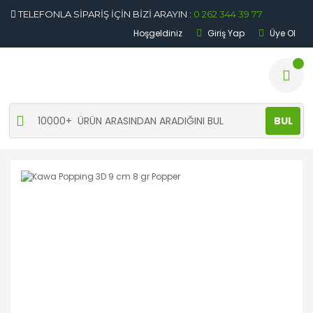
TELEFONLA SİPARİŞ İÇİN BİZİ ARAYIN :
0 262 344 39 77
Hoşgeldiniz
Giriş Yap
Üye Ol
BUL