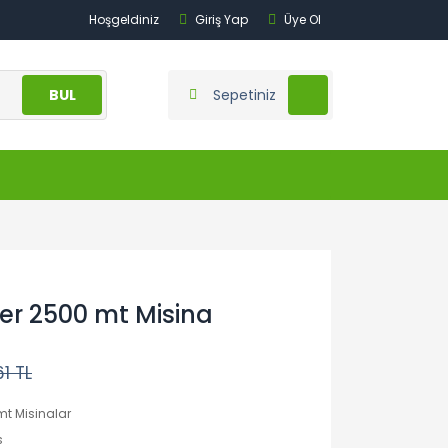
Hoşgeldiniz
Giriş Yap
Üye Ol
BUL
Sepetiniz
r 2500 mt Misina
1 TL
mt Misinalar
s