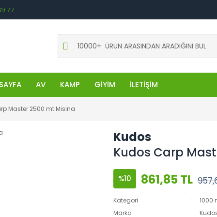
39 77
SAYFA
AV
KAMP
GİYİM
İLETİŞİM
rp Master 2500 mt Misina
Kudos
Kudos Carp Maste
861,85 TL
%10
957,6
Kategori
1000 
Marka
Kudo