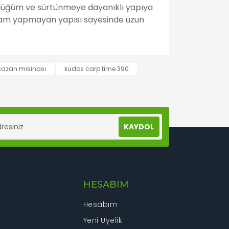
ek düğüm ve sürtünmeye dayanıklı yapıya
e gam yapmayan yapısı sayesinde uzun
lanarak tarafımıza iletebilirsiniz.
sazan misinası
kudos carp time 390
KAYDOL
HESABIM
Hesabım
Yeni Üyelik