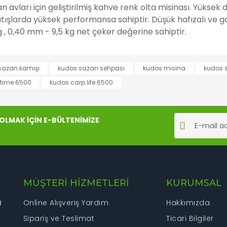
 avları için geliştirilmiş kahve renk olta misinası. Yüks
k atışlarda yüksek performansa sahiptir. Düşük hafızalı v
 , 0,40 mm - 9,5 kg net çeker değerine sahiptir.
rında ve diğer konularda yetersiz gördüğünüz noktaları öneri formunu kul
sazan kamışı
kudos sazan sehpası
kudos misina
kudos 
Bu ürüne ilk yorumu siz yapın!
 time 6500
kudos carp life 6500
iyor.
Yorum Yaz
LMAK İÇİN E-BÜLTENİMİZE
MÜŞTERİ HİZMETLERİ
KURUMSAL
Online Alışveriş Yardım
Hakkımızda
0
Sipariş ve Teslimat
Gönder
Ticari Bilgiler