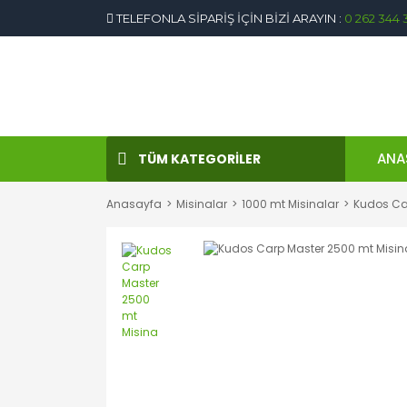
TELEFONLA SİPARİŞ İÇİN BİZİ ARAYIN :
0 262 344 
ANA
TÜM KATEGORİLER
Anasayfa
Misinalar
1000 mt Misinalar
Kudos Ca