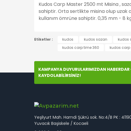
Kudos Carp Master 2500 mt Misina , sazan
sahiptir. Orta sertlikte misina olup uza
kullanım ömrüne sahiptir. 0,35 mm - 8 kg
Bu ürünün fiyat bilgisi, resim, ürün açıklamala
Etiketler :
Görüş ve önerileriniz için teşekkür ederiz.
kudos
kudos sazan
kudos 
kudos carp time 360
kudos carp
Ürün resmi kalitesiz, bozuk veya görüntülenem
Ürün açıklamasında eksik bilgiler bulunuyor.
KAMPANYA DUYURULARIMIZDAN HABERDAR O
Ürün bilgilerinde hatalar bulunuyor.
KAYDOLABİLİRSİNİZ!
Ürün fiyatı diğer sitelerden daha pahalı.
Bu ürüne benzer farklı alternatifler olmalı.
Yeşilyurt Mah. Hamdi Şükrü sok. No:4/B PK : 4119
Yuvacık Başiskele / Kocaeli