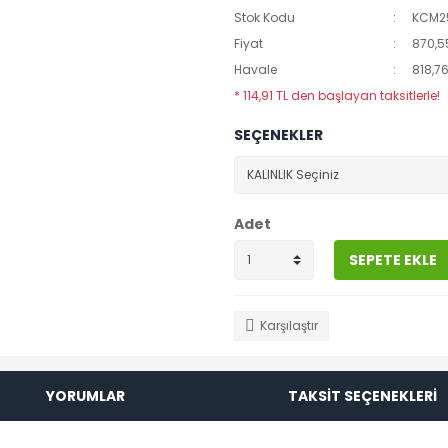
Stok Kodu
KCM2
Fiyat
870,5
Havale
818,76
* 114,91 TL den başlayan taksitlerle!
SEÇENEKLER
Adet
SEPETE EKLE
Karşılaştır
YORUMLAR
TAKSİT SEÇENEKLERİ