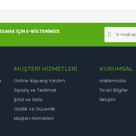
rında ve diğer konularda yetersiz gördüğünüz noktaları öneri formunu kul
Bu ürüne ilk yorumu siz yapın!
LMAK İÇİN E-BÜLTENİMİZE
iyor.
Yorum Yaz
MÜŞTERİ HİZMETLERİ
KURUMSAL
Online Alışveriş Yardım
Hakkımızda
0
Sipariş ve Teslimat
Ticari Bilgiler
İptal ve İade
İletişim
Gönder
Gizlilik ve Güvenlik
Müşteri Hizmetleri