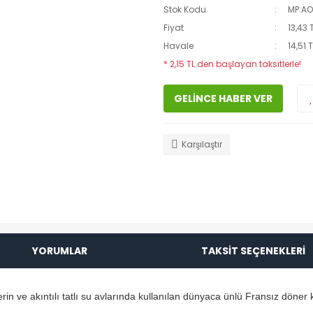
Stok Kodu
MP:AO
Fiyat
13,43 
Havale
14,51 
* 2,15 TL den başlayan taksitlerle!
GELİNCE HABER VER
Karşılaştır
YORUMLAR
TAKSİT SEÇENEKLERİ
in ve akıntılı tatlı su avlarında kullanılan dünyaca ünlü Fransız döner 