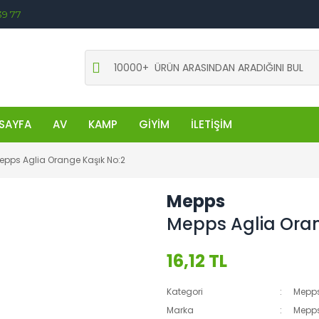
39 77
SAYFA
AV
KAMP
GİYİM
İLETİŞİM
epps Aglia Orange Kaşık No:2
Mepps
Mepps Aglia Oran
16,12 TL
Kategori
Mepps
Marka
Mepp