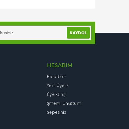
lanarak tarafımıza iletebilirsiniz.
KAYDOL
HESABIM
Hesabım
Yeni Üyelik
Üye Girişi
Şifremi Unuttum
Sepetiniz