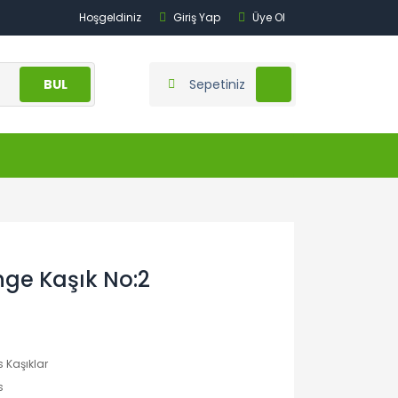
Hoşgeldiniz
Giriş Yap
Üye Ol
BUL
Sepetiniz
ge Kaşık No:2
 Kaşıklar
s