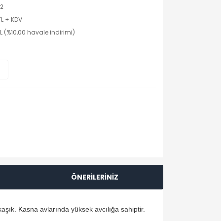
2
TL + KDV
TL (%10,00 havale indirimi)
ÖNERİLERİNİZ
kaşık. Kasna avlarında yüksek avcılığa sahiptir.