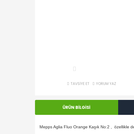
TAVSİYE ET
YORUM YAZ
ÜRÜN BİLGİSİ
Mepps Aglia Fluo Orange Kaşık No:2 , özellikle der