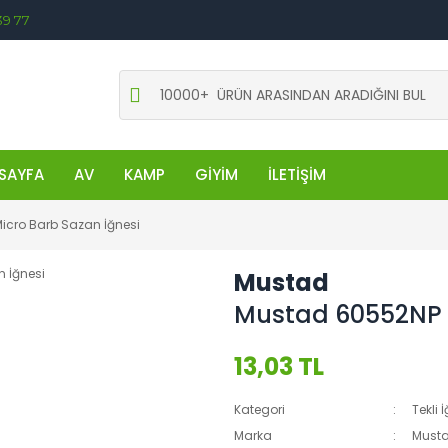
39 77
SAYFA
AV
KAMP
GİYİM
İLETİŞİM
icro Barb Sazan İğnesi
Mustad
Mustad 60552NP M
13,03 TL
Kategori
Tekli 
Marka
Must