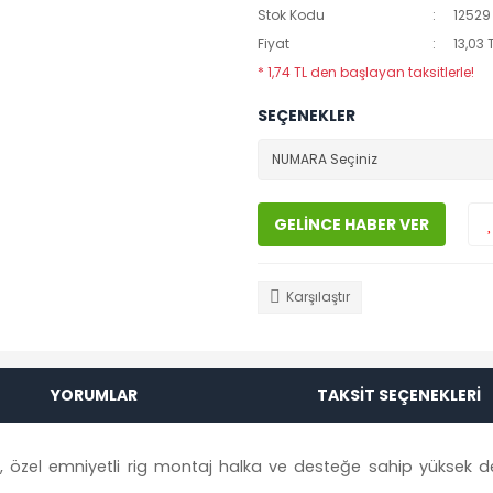
Stok Kodu
12529
Fiyat
13,03 
* 1,74 TL den başlayan taksitlerle!
SEÇENEKLER
GELİNCE HABER VER
Karşılaştır
YORUMLAR
TAKSİT SEÇENEKLERİ
özel emniyetli rig montaj halka ve desteğe sahip yüksek der