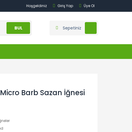
Hoşgeldiniz
Giriş Yap
Üye Ol
BUL
Sepetiniz
icro Barb Sazan İğnesi
İğneler
ad