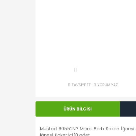
TAVSİYE ET
YORUM YAZ
ÜRÜN BİLGİSİ
Mustad 60552NP Micro Barb Sazan İğnesi , 
iğnesi. Paket içi 10 adet