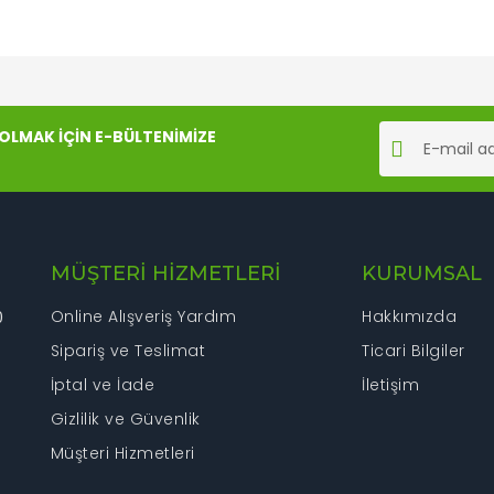
rında ve diğer konularda yetersiz gördüğünüz noktaları öneri formunu kul
Bu ürüne ilk yorumu siz yapın!
LMAK İÇİN E-BÜLTENİMİZE
iyor.
Yorum Yaz
MÜŞTERİ HİZMETLERİ
KURUMSAL
Online Alışveriş Yardım
Hakkımızda
0
Sipariş ve Teslimat
Ticari Bilgiler
İptal ve İade
İletişim
Gönder
Gizlilik ve Güvenlik
Müşteri Hizmetleri