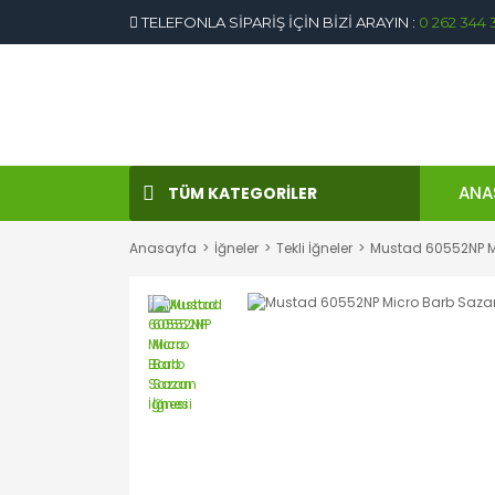
TELEFONLA SİPARİŞ İÇİN BİZİ ARAYIN :
0 262 344 
ANA
TÜM KATEGORİLER
Anasayfa
İğneler
Tekli İğneler
Mustad 60552NP M