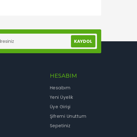
lanarak tarafımıza iletebilirsiniz.
KAYDOL
HESABIM
Hesabım
Yeni Üyelik
Üye Girişi
Şifremi Unuttum
Sepetiniz