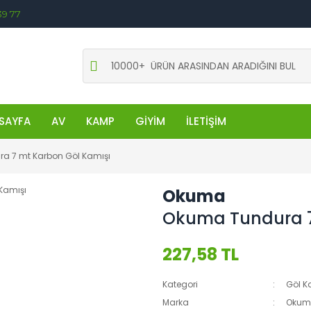
39 77
SAYFA
AV
KAMP
GİYİM
İLETİŞİM
a 7 mt Karbon Göl Kamışı
Okuma
Okuma Tundura 7
227,58 TL
Kategori
Göl K
Marka
Okum