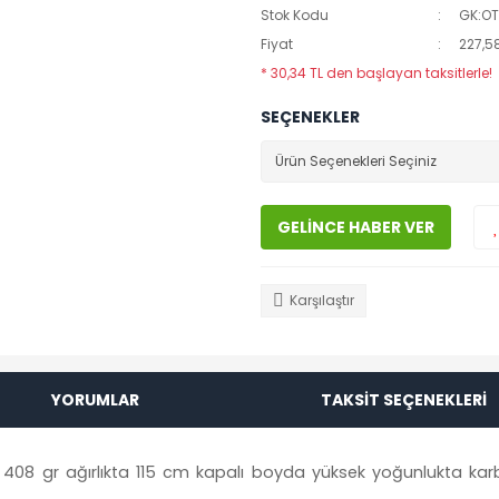
Stok Kodu
GK:O
Fiyat
227,5
* 30,34 TL den başlayan taksitlerle!
SEÇENEKLER
GELİNCE HABER VER
Karşılaştır
YORUMLAR
TAKSİT SEÇENEKLERİ
08 gr ağırlıkta 115 cm kapalı boyda yüksek yoğunlukta kar