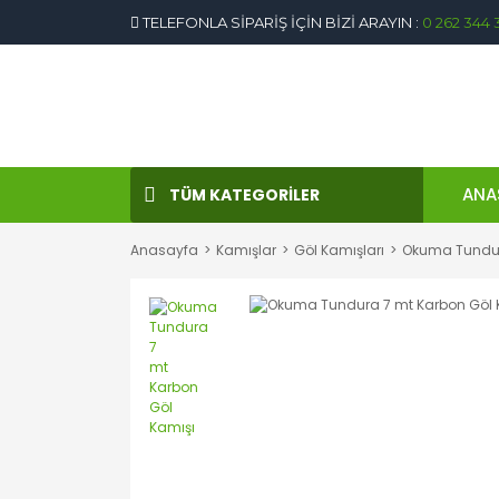
TELEFONLA SİPARİŞ İÇİN BİZİ ARAYIN :
0 262 344 
ANA
TÜM KATEGORİLER
Anasayfa
Kamışlar
Göl Kamışları
Okuma Tundur