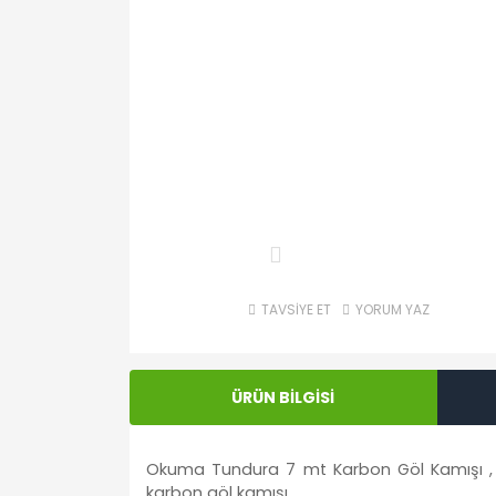
TAVSİYE ET
YORUM YAZ
ÜRÜN BİLGİSİ
Okuma Tundura 7 mt Karbon Göl Kamışı , 4
karbon göl kamışı