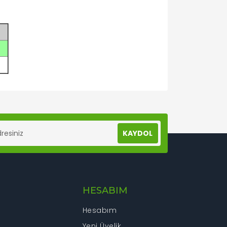
lanarak tarafımıza iletebilirsiniz.
KAYDOL
HESABIM
Hesabım
Yeni Üyelik