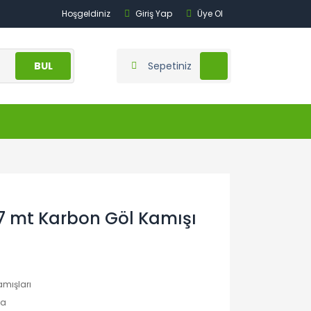
Hoşgeldiniz
Giriş Yap
Üye Ol
BUL
Sepetiniz
 mt Karbon Göl Kamışı
amışları
a