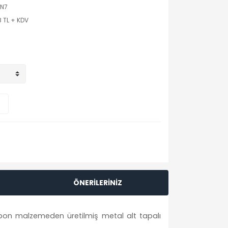
TN7
8 TL + KDV
ÖNERİLERİNİZ
bon malzemeden üretilmiş metal alt tapalı